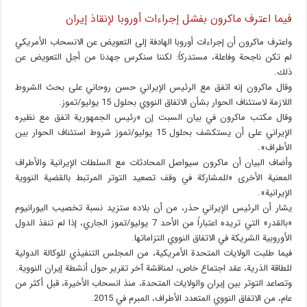
فيما اعترف ماكرون بفشل إجراءات أوروبا لإنقاذ إيران
واعترف ماكرون أن إجراءات أوروبا الهادفة إلى التعويض عن الانسحاب الأمريكي
لم تكن ناجحة وفاعلة، مستدركاً: لكننا سنكرس جهدنا من أجل التعويض عن
ذلك.
وقال ماكرون إنه اتفق مع الرئيس الإيراني حسن روحاني على بحث الشروط
اللازمة لاستئناف الحوار بشأن الاتفاق النووي بحلول 15 يوليو/تموز.
وقال مكتب ماكرون في بيان السبت إن «رئيس الجمهورية اتفق مع نظيره
الإيراني على أن يستكشف بحلول 15 يوليو/تموز شروط استئناف الحوار بين
الأطراف».
وأضاف البيان أن ماكرون سيواصل المحادثات مع السلطات الإيرانية والأطراف
المعنية الأخرى «للمشاركة في وقف تصعيد التوتر المرتبط بالقضية النووية
الإيرانية».
يشار أن الرئيس الإيراني حذر، من أن بلاده ستزيد نسبة تخصيب اليورانيوم
«بالقدر» التي تريده اعتباراً من الأحد 7 يوليو/تموز الجاري، إذا لم تنفذ الدول
الأوروبية الشريكة في الاتفاق النووي التزاماتها.
فيما طلبت الولايات المتحدة الأمريكية، من المجلس التنفيذي للوكالة الدولية
للطاقة الذرية، عقد اجتماع خاص، لمناقشة آخر تقرير حول أنشطة إيران النووية.
وتصاعد التوتر بين إيران والولايات المتحدة، منذ انسحاب الأخيرة، قبل أكثر من
عام، من الاتفاق النووي المتعدد الأطراف، المبرم في 2015.