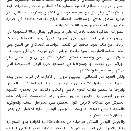
الجزر والموانىء والمواقع النفطية وتسليم هذه المناطق لقوات ومليشيات تابعة
لها وتهميش وطرد كل من هو محسوب على الاخوان وحكومة المستقيل الفار
عبدربه منصور هادي. واستطاعت الحملة اخراج تظاهرة حاشدة في جزيرة
سقطرى وطالبت باخراج وطرد القوات الاماراتية.
التطورات المذكورة دفعت بالامارات على ما يبدو الى ايصال رسالة للسعودية بان
الهجوم من قبل المحسوبين على “شرعية هادي” وحزب الاصلاح وسكوت
الرياض عن ذلك سوف يدفعها الى تقليص تواجدها العسكري في اليمن وفي
هذه الخطوة الاماراتية تهديد واضح للرياض التي لم يعد لديها اي حليف في
عدوانها على اليمن واصبحت تحتاج للامارات اكثر من اي وقت مضى نظرا
للهزائم التي لحقت بها وسقوطها في مستنقع حرب اليمن الاستنزافية التي
انهكتها وهدت قواها وامكانياتها.
ولكن العديد من المحللين اليمنيين يرون ان الامارات لن تترك اليمن بهذه
السهولة خاصة وانها بنت جيوش جرارة من المرتزقة في العديد من المناطق
وابرزها ما يسمى بقوات الحزم الامني والنخب وكذلك من يسمون انفسهم
حراس الجمهورية التابعين لطارق عفاش. وقد استخدمت الامارات هذه
الجيوش من المرتزقة لامرين الاول لسيطرة على السواحل اليمنية والموانىء
والمنافذ والثاني لاضعاف ما يسمى بالجيش الوطني التابع للاخوان في بعض
المناطق خاصة بالجنوب.
والجيش الوطني المذكور هو عبارة عن جماعات عقائدية اخوانية بنتها السعودية
وقطر للاخوان في اليمن ويعتبر هذا الجيش امتدادا للفكر الطائفي للقاعدة