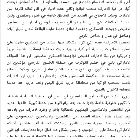
ففي ظل تصاعد الانقسام والوضع غير المستقر والمتأزم في هذه المناطق ترددت
أنباء عن نية الامارات سحب قواتها وتاتي هذه الانباء في ظل تفاقم الازمة بين
الامارات وحزب الاصلاح في العديد من المناطق خاصة في شبوة وسقطرى وتعز.
تصاعد الخلافات ادى على ما يبدو الى تسريب ابوظبي اخبارا عن مساعيها
لتقليص وجودها العسكري ومغادرة قواتها مدينة مارب الواقعة شمال شرق البلاد
ومناطق في عدن والساحل الغربي.
الخطوة الاماراتية هذه التي لازال يشكك فيها العديد من اليمنيين جاءت على
لسان مصادر دبلوماسية امريكية وغربية حيث تحدثوا لوسائل اعلامية غربية
وامريكية عن نية الامارات تقليص تواجدها العسكري مضيفين ان هذا الموقف
الاماراتي ياتي في خضمِ التوتراتِ في منطقةِ الخليج الفارسي مؤكدين ان
الانسحاب سوف يكون من عدن جنوب البلاد والساحل الغربي. وذكرت مصادر
يمنية محسوبه على حكومة المستقيل هادي والاخوان في مارب ان الامارات
قامت بسحب قواتها من محافظة مارب شرق اليمن وتعد مارب اهم مدينة
لجماعة الاخوان باليمن.
ويرى العديد من المحللين السياسيين في اليمن ان الخطوة الاماراتية هذه قد
لا تكون حقيقية خاصة وانها جاءت بعد ايام قليلة من حملة كبيرة اطلقها العديد
من الناشطين والاعلاميين اليمنيين للمطالبة باخراج وطرد الامارات من بلادهم
وقد تصدر هذه الحملة العديد من الناشطين والاعلاميين المحسوبين على
الاخوان وسلطة عبدربه منصور هادي. وشددت الحملة التي هاجمها الاعلام
الاماراتي بشدة على ان الجنوب واليمن بشكل عام ضاق ذرعا بممارسات ابو ظبي
ودورها السلبي والاستعماري والتخريبي وممارساتها الاقصائية وسيطرتها على