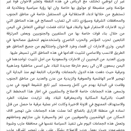
غير ان ابوظبي تختلف مع الرياض في هذه النقطة وتعتبر الاخوان قوة غير
مؤتمنة وغير منضبطة او موثوق بها خاصة وان لها رؤية سياسية وعقائدية قد
تستطيع من خلالها ادعاء الاستقلالية في المستقبل خاصة في مناطق الجنوب
والمحافظات الشرقية وسيؤدي ذلك الى تضارب المصالح في هذه المناطق التي
تريد الامارات الاستقرار فيها والبقاء فيها لذلك فضلت ابوظبي التعامل في اليمن
من خلال بناء قوات خاصة بها من السلفيين والجنوبيين وبعض المرتزقة
التابعين لحزب المؤتمر والحزب الناصري واستخدمتهم لتحقيق مصالحها في
اليمن. وترى الامارات ان اقصاء وطرد الاخوان واجتثاثهم من جميع المناطق هو
الطريق الانسب والاساسي لتثبيت اقدامها في هذه المناطق التي تسيطر عليها.
ويرى العديد من اليمنيين ان الامارات والسعودية من اجل تثبيت تواجدهما في
اليمن يسعون الان الى رسم خارطة جديدة للبلاد على اسس مناطقية ومذهبية
وعرقية حيث دفعت هذه الدول بالجماعات والاحزاب التابعة لهم منذ البداية الى
تهجير الاسر الهاشمية والصوفية والزيدية من عدن والعديد من مناطق الجنوب
وقامت في البداية بهدم حي كامل ومسجد كبير تابع للشيعة الهنود في عدن
وتسعى هذه الجماعات خاصة الاصلاح والسلفيين في اطار هذا المخطط الى
العبث بالتركيبة السكانية والديمغرافية للبلاد وقد تزايدت عمليات الطرد
والاستهداف الممنهج في الاونة الاخيرة وكانت اخر عملية عرقية ما حصل من قتل
لساده في منطقة الازارق بالضالع كما عملت هذه الجماعات على تهجير الاف
السكان من الهاشميين والصوفيين من تعز والسيطرة على منازلهم ومناطقهم
وتعمل هذه الجماعات اليوم على تنفيذ السياسة نفسها في محافظة مارب وشبوة
وحضرموت حيث يعمل حزب الاصلاح بشكل علني على تهجير اشراف مارب