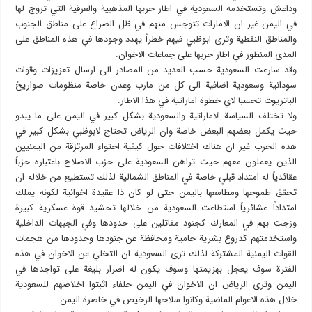
وداعش وتستخدمه السعودية في اطار حربها المذهبية والعرقية التي تروج لها
في اليمن غير ان الامارات تتوجس منهم في ظل الصراع على مناطق الجنوب
والمناطق النفطية وترى ابوظبي فيهم خطراً يهدد وجودها في هذه المناطق على
المدى المنظور في اطار حربها على جماعات الاخوان.
وقد سارعت السعودية حسب العديد من المصادر الى ارسال تعزيزات وقوات
سودانية وسعودية اضافية الى كل من مارب وعدن خاصة منظومات صواريخ
الباتريوت تحسبا لاي خطوة اماراتية في هذا الاطار.
ولا تختلف السياسة الاماراتية والسعودية بشكل كبير في اليمن على ما يبدو
حيث يكمل بعضهم البعض خاصة وان الرياض تحتاج لابوظبي بشكل كبير في
هذه الحرب غير ان هناك اختلافات حول كيفية احتواء المرتزقة من اليمنيين
الذين يعملون معهم حيث تراهن السعودية على حزب الاصلاح باعتباره حزباً
عقائدياً له امتداد قبلي خاصة في المناطق الشمالية لذلك تستطيع من خلاله ان
تحقق طموحها ومطامعها باليمن حتى لو كان ذا عقيدة اخوانية لكونه يملك
امتداداً عشائرياً استطاعت السعودية من خلالها تحشيد قوة عسكرية كبيرة
وزجت بهم في المعارك كجنود مقاتلين على حدودها وفي الجبهات الداخلية
واستخدمتهم كدروع بشرية حامية ومحافظة عن جنودها وحدودها من هجمات
القوات اليمنية المشتركة لذلك ترى السعودية ان التخلي عن الاخوان في هذه
الفترة سوف يعجل بهزيمتها وسوف يكون له اضرار بليغة على تواجدها في
اليمن وترى الرياض ان الاخوان في اليمن حلفاء اثبتوا اخلاصهم للسعودية
خلال هذه الاعوام الماضية وكانوا سلاحها الرخيص في خاصرة اليمن.