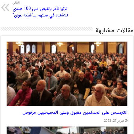
التالي
تركيا تأمر بالقبض على 100 جندي
للاشتباه في صلتهم بـ”شبكة غولن”
مقالات مشابهة
التجسس على المسلمين مقبول وعلى المسيحيين مرفوض
فبراير 27, 2023