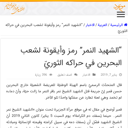
الرئيسية
/
العربیة
/
الاخبار
/
“الشهيد النمر” رمز وأيقونة لشعب البحرين في حراكه
الثوريّ
“الشهيد النمر” رمز وأيقونة لشعب
البحرين في حراكه الثوريّ
يناير 7, 2019
الاخبار
اضف تعليق
396 زيارة
قال المتحدّث الرسميّ باسم الهيئة الوطنيّة للعريضة الشعبيّة خارج البحرين
حسن قمبر إنّ جريمة قتل الشهيد الشيخ نمر باقر النمر ما زالت حيّة، وأنّ دماءه
لم تخمد وهي لعنة تطارد مَن سفكها واحدًا تلو الآخر.
قمبر أوضح في مقال له في موقع مرآة الجزيرة تحت عنوان «الشهيد الشيخ نمر
النمر.. حينما يُسفك دم الكرامة!» يوم السبت 5 يناير/ كانون الثاني 2019 أنّ
الشيخ الشهيد فضّل أن يُسفكَ دمه في سبيل كرامته وقيمته الإنسانيّة ومبادئه