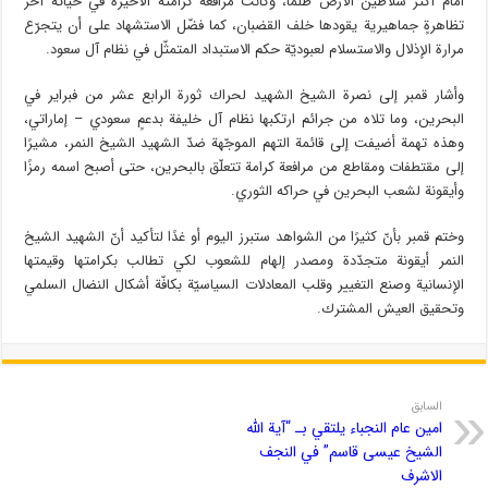
أمام أكثر سلاطين الأرض ظلمًا، وكانت مرافعة كرامته الأخيرة في حياته آخر
تظاهرةٍ جماهيرية يقودها خلف القضبان، كما فضّل الاستشهاد على أن يتجرّع
مرارة الإذلال والاستسلام لعبوديّة حكم الاستبداد المتمثّل في نظام آل سعود.
وأشار قمبر إلى نصرة الشيخ الشهيد لحراك ثورة الرابع عشر من فبراير في
البحرين، وما تلاه من جرائم ارتكبها نظام آل خليفة بدعمٍ سعودي – إماراتي،
وهذه تهمة أضيفت إلى قائمة التهم الموجّهة ضدّ الشهيد الشيخ النمر، مشيرًا
إلى مقتطفات ومقاطع من مرافعة كرامة تتعلّق بالبحرين، حتى أصبح اسمه رمزًا
وأيقونة لشعب البحرين في حراكه الثوري.
وختم قمبر بأنّ كثيرًا من الشواهد ستبرز اليوم أو غدًا لتأكيد أنّ الشهيد الشيخ
النمر أيقونة متجدّدة ومصدر إلهام للشعوب لكي تطالب بكرامتها وقيمتها
الإنسانية وصنع التغيير وقلب المعادلات السياسيّة بكافّة أشكال النضال السلمي
وتحقيق العيش المشترك.
السابق
امين عام النجباء يلتقي بـ “آية الله
الشيخ عيسى قاسم” في النجف
الاشرف