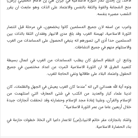
الاحد، إن إحدى ثمار الثورة الاسلامية في ايران هي إن الامام الخميني (رض)
منح الشجاعة والقوة والثقة بالنفس والاعتماد على الذات وهو مابعث ان يقرر
الشعب مصيره بنفسه.
واعرب عن اسفه لان جميع المسلمين كانوا يخضعون، في مرحلة قبل انتصار
الثورة الاسلامية، لهيمنة الغرب وقد بلغ مدى الانبهار وفقدان الثقة بالذات بين
المسلمين حدا أدى الى تصورهم انه ينبغي الحصول على المساعدات من الغرب
والاستلهام منهم في جميع النشاطات.
وتابع: ان النظام السابق كان يطلب المساعدات من الغرب في اعمال بسيطة
كتعبيد الطرق الا ان الثورة الاسلامية اثمرت عن اعداد مختصين في جميع
الحقول واعتماد البلاد على طاقاتها ونفي الحاجة للغرب.
ونوه آية الله همداني الى انه “عندما كان الغرب يعيش في الجهل والظلمات، كان
لدينا علماء كبار والعديد من الكتب في شتى المعارف التي استلهمت من
الإسلام والقرآن، وعلينا إعادة مجد الإسلام وحضارته وقد تحققت أنجازات جيدة
خلال أربعين عاما من عمر الثورة الاسلامية”.
واشاد بانجازات مقر خاتم الانبیاء(ص) للاعمار داعيا الى اتخاذ خطوات حازمة في
بناء الحضارة الاسلامية.