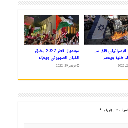
الإسرائيلي قلق من
مونديال قطر 2022 يخنق
الداخلية ويحذر
الكيان الصهيوني ويعزله
نوفمبر 29, 2022
امية مشار إليها بـ
*