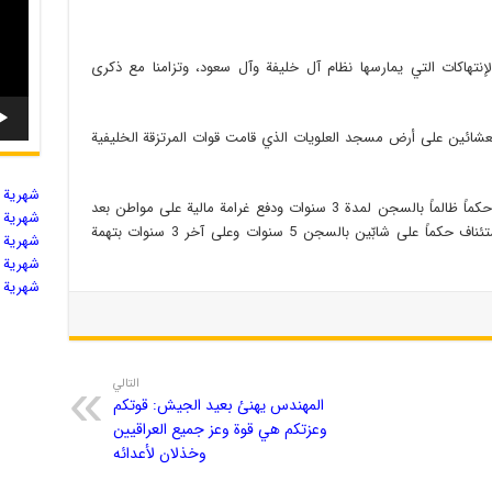
لإنتهاكات التي يمارسها نظام آل خليفة وآل سعود، وتزامنا مع ذكرى
لعشائين على أرض مسجد العلويات الذي قامت قوات المرتزقة الخليفية
شهریة ال
قضائياً، فقد أصدرت المحكمة الخليفية الابتدائية حكماً ظالماً بالسجن لمدة 3 سنوات ودفع غرامة مالية على مواطن بعد
شهریة ال
تلفيق تهمة ضرب شرطي. كما أيّدت محكمة الاستئناف حكماً على شابّين بالسجن 5 سنوات وعلى آخر 3 سنوات بتهمة
شهریة ال
شهریة ال
شهریة ال
التالي
المهندس يهنئ بعيد الجيش: قوتكم
وعزتكم هي قوة وعز جميع العراقيين
وخذلان لأعدائه