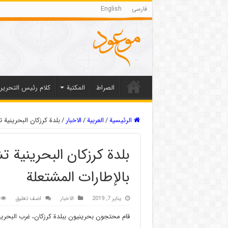
فارسی
English
الصراط
المکتبة
كلام رئيس التحرير
الرئيسية
/
العربیة
/
الاخبار
/
بلدة كرزكان البحرينية
بلدة كرزكان البحرينية
بالإطارات المشتعلة
يناير 7, 2019
الاخبار
اضف تعليق
قام محتجون بحرينيون ببلدة كرزكان، غرب البحرين