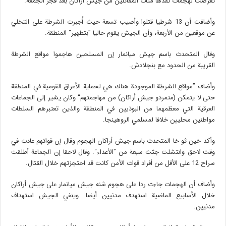
تعرضت لهجمات نفذها مئات المقاتلين من جيش أراكان بعد فجر الجمعة.
وأضافت أن 13 شرطيا قتلوا وأصيب تسعة حيث أُجبرت الشرطة على التخلي
عن موقعين من الأربعة، وأن الجيش يقوم حاليا ”بتطهير“ المنطقة.
وقال المتحدث باسم جيش ميانمار إن المسلحين هاجموا مواقع الشرطة
القريبة من الحدود مع بنجلادش.
وأضاف ”مواقع الشرطة الموجودة هناك هي لحماية الأعراق القومية في المنطقة
حتى لا يتمكن (متمردو جيش أراكان) من مهاجمتهم“ وكان يشير إلى الجماعات
العرقية التي معظمهما من البوذيين في المنطقة والذين تعتبرهم السلطات
مواطنين محليين خلافا لمسلمي الروهينجا.
وأكد خين ثو خا المتحدث باسم جيش أراكان الهجوم وقال إن قواتهم عادت في
وقت لاحق وانتشلت جثث سبعة من ”الأعداء“. وقال لاحقا إن الجماعة أطلقت
سراح 12 على الأقل من أفراد قوات الأمن كانت قد احتجزتهم خلال القتال.
وأضاف أن الهجمات جاءت ردا على هجوم شنه جيش ميانمار على جيش أراكان
خلال الأسابيع الماضية استهدف مدنيين أيضا. وينفي الجيش استهداف
مدنيين.