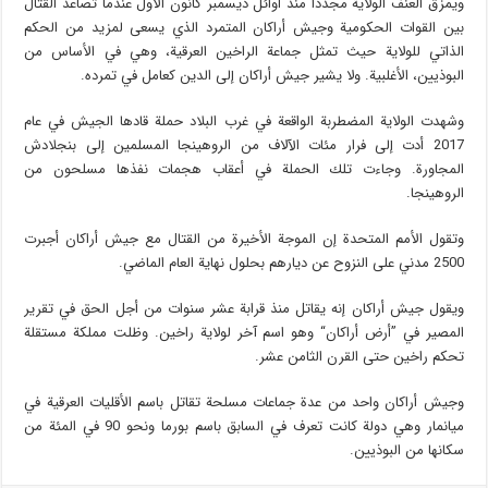
ويمزق العنف الولاية مجددا منذ أوائل ديسمبر كانون الأول عندما تصاعد القتال
بين القوات الحكومية وجيش أراكان المتمرد الذي يسعى لمزيد من الحكم
الذاتي للولاية حيث تمثل جماعة الراخين العرقية، وهي في الأساس من
البوذيين، الأغلبية. ولا يشير جيش أراكان إلى الدين كعامل في تمرده.
وشهدت الولاية المضطربة الواقعة في غرب البلاد حملة قادها الجيش في عام
2017 أدت إلى فرار مئات الآلاف من الروهينجا المسلمين إلى بنجلادش
المجاورة. وجاءت تلك الحملة في أعقاب هجمات نفذها مسلحون من
الروهينجا.
وتقول الأمم المتحدة إن الموجة الأخيرة من القتال مع جيش أراكان أجبرت
2500 مدني على النزوح عن ديارهم بحلول نهاية العام الماضي.
ويقول جيش أراكان إنه يقاتل منذ قرابة عشر سنوات من أجل الحق في تقرير
المصير في ”أرض أراكان“ وهو اسم آخر لولاية راخين. وظلت مملكة مستقلة
تحكم راخين حتى القرن الثامن عشر.
وجيش أراكان واحد من عدة جماعات مسلحة تقاتل باسم الأقليات العرقية في
ميانمار وهي دولة كانت تعرف في السابق باسم بورما ونحو 90 في المئة من
سكانها من البوذيين.