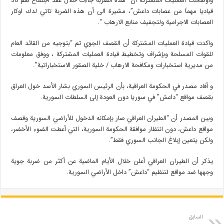
وأوضحت العمليات المشتركة أن “هذه الضربة جاءت خلال عقد اجتماع ضم 30
قياديا مهماَ من عصابات داعش”، مشيرة الى أن هذه الضربة تاتي لدك اوكار
العصابات الاجرامية ولتجفيف منابع الارهاب “.
واكدت قيادة العمليات المشتركة أن القصف الجوي تم “بتوجيه من القائد العام
للقوات المسلحة وبإشراف وتخطيط قيادة العمليات المشتركة ، ووفق معلومات
من مديرية استخبارات ومكافحة الارهاب / خلية الصقور الاستخباراتية”.
و أفاد مصدر في الحكومة العراقية، بأن الرئيس السوري بشار الأسد خول العراق
بقصف مواقع “داعش” في سوريا دون العودة إلى السلطات السورية.
وبين المصدر أن “الطيران العراقي صار بإمكانه الدخول للأراضي السورية وقصف
مواقع داعش، دون انتظار موافقة الحكومة السورية، التي أعطت الضوء الأخضر،
ولكن يتعين إبلاغ الجانب السوري فقط”.
يذكر أن الطيران العراقي أعلن خلال الأيام الماضية عن أكثر من ضربة جوية
وجهها ضد مواقع لتنظيم “داعش” داخل الأراضي السورية.
السابق