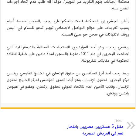
محكمة الجنايات بتهم التغريد عبر التويتر”، مؤكداً أنه طلب عدم اتخاذ اجراءات
الطعن عليه.
وأعلن الجشي إن المحكمة قضت بالحكم على رجب بالسجن خمسة أعوام
بسبب تغريدات على موقع التواصل الاجتماعي تويتر تدعو للسلام في اليمن
ووقف الانتهاكات في سجن جو سيئ الصيت.
ويقضي رجب، وهو أحد المؤيديين للاحتجاجات المطالبة بالديمقراطية التي
اجتاحت البحرين في عام 2011، عقوبة بالسجن لمدة عامين على خلفية انتقاده
الحكومة في مقابلات تلفزيونية.
ويعد رجب أحد أبرز المدافعين عن حقوق الإنسان في الخليج الفارسي ورئيس
مركز البحرين لحقوق الإنسان، وهو أيضا المدير المؤسس لمركز الخليج لحقوق
الإنسان، ونائب الأمين العام للاتحاد الدولي لحقوق الإنسان، وعضو في هيومن
رايتس ووتش.
السابق
مقتل 5 عسكريين مصريين بانفجار
لغم في العريش المصرية