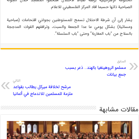
الحكومة الإسرائيلية برفقة ضباط الاحتلال اقتحموا المسجد خلال الجولة
الصباحية ذاتها حسبما افاد المركز الفلسطيني للاعلام.
يشار إلى أن شرطة الاحتلال تسمح للمستوطنين بجولتي اقتحامات (صباحية
ومسائية) بشكل يومي ما عدا الجمعة والسبت، وترافقهم القوات المدججة
بالسلاح من “باب المغاربة” وحتى “باب السلسلة”.
السابق
مسلمو الروهينغيا بالهند.. ذعر بسبب
جمع بيانات
التالي
مرشح لخلافة ميركل يطالب بقواعد
ملزمة للمسلمين للاندماج في ألمانيا
مقالات مشابهة