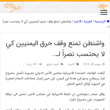
الرئيسية
/
العربیة
/
الاخبار
/
واشنطن تمنع وقف حرق اليمنيين كي لا يحتسب نصراً
لـ..
واشنطن تمنع وقف حرق اليمنيين كي
لا يحتسب نصراً لـ..
نوفمبر 28, 2018
الاخبار
اضف تعليق
421 زيارة
أبلغت الولايات المتحدة الاميركية مجلس الأمن الدولي بضرورة تأجيل مشروع
قرار بريطاني يدعو إلى هدنة في اليمن، إلى حين إجراءِ محادثاتِ السلام المقررةِ
في السويد أوائلَ الشهرِ المقبل.
وقال مصدر دبلوماسي ان البعثة الاميركية في مجلس الامن تسعى الى عرقلة
التصويت على مشروع القرار.
الى ذلك دعا مشرعون اميركيون الى وقف العدوان على اليمن ووقف الدعم