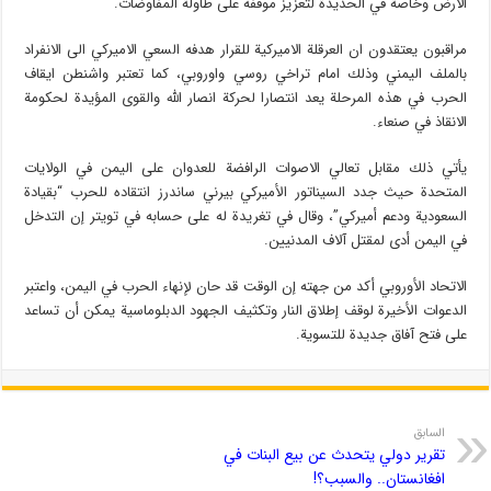
الارض وخاصة في الحديدة لتعزيز موقفه على طاولة المفاوضات.
مراقبون يعتقدون ان العرقلة الاميركية للقرار هدفه السعي الاميركي الى الانفراد
بالملف اليمني وذلك امام تراخي روسي واوروبي، كما تعتبر واشنطن ايقاف
الحرب في هذه المرحلة يعد انتصارا لحركة انصار الله والقوى المؤيدة لحكومة
الانقاذ في صنعاء.
يأتي ذلك مقابل تعالي الاصوات الرافضة للعدوان على اليمن في الولايات
المتحدة حيث جدد السيناتور الأميركي بيرني ساندرز انتقاده للحرب “بقيادة
السعودية ودعم أميركي”، وقال في تغريدة له على حسابه في تويتر إن التدخل
في اليمن أدى لمقتل آلاف المدنيين.
الاتحاد الأوروبي أكد من جهته إن الوقت قد حان لإنهاء الحرب في اليمن، واعتبر
الدعوات الأخيرة لوقف إطلاق النار وتكثيف الجهود الدبلوماسية يمكن أن تساعد
على فتح آفاق جديدة للتسوية.
السابق
تقرير دولي يتحدث عن بيع البنات في
افغانستان.. والسبب؟!