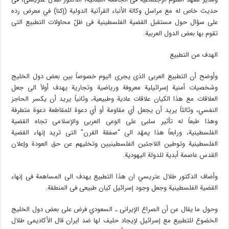
حدیث خاص له مع مراسل وکالة الأنباء القرآنیة الدولیة (إکنا) في معرض رده
علی سؤال حول مستقبل القضیة الفلسطینیة فی ظلّ محاولات التطبیع التی
تقوم بها بعض الدول العربیة.
الهدف من التطبیع
وأوضح أن التطبیع العربی الذی یجری الیوم خصوصاً بین بعض دول الخلیج
وشخصیات أمنیة إسرائیلیة معروفة وریاضیة وتجاریة یهدف أولاً الی جعل
العلاقات مع هذا الکیان علاقات عادیة وطبیعیة، وثانیاً یرید أن یکسر الحاجز
النفسي، وثالثاً یرید أن یجعل أي مقاومة أو أي دعوة للمقاطعة دعوة متطرفة
وهذا طبعاً له تأثیر سلبی علی الوعی العربی والإسلامی تجاه القضیة
الفلسطینیة، ورابعاً هذا یمهّد الی “صفقة القرن” التی ترید إنهاء القضیة
الفلسطینیة وتوطین اللاجئین الفلسطینیین وتخليهم عن حق العودة وإعلان
القدس عاصمة أبدیة للدولة الیهودیة.
وأضاف الدكتور طلال عتريسي ان هذا التطبیع یهدف الی المساهمة فی إنهاء
القضیة الفلسطینیة وجعل وجود إسرائیل کیان طبیعی فی المنطقة.
وحول ما یقال عن أن الصراع الإیرانی ـ السعودي فرض علی بعض دول الخلیج
الخضوع للتطبیع مع إسرائیل لإیجاد حلیف لها ضد ایران قال الأکادیمی طلال