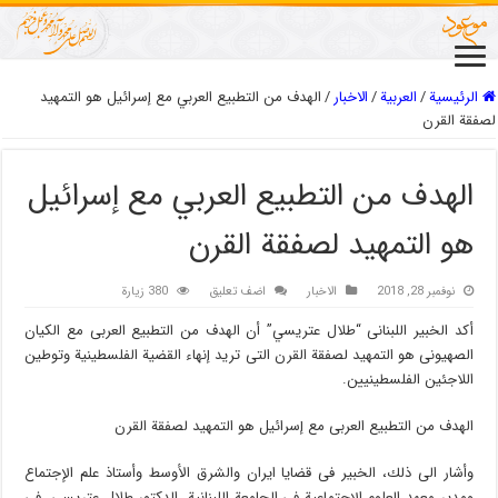
الرئيسية
/
العربیة
/
الاخبار
/
الهدف من التطبیع العربي مع إسرائیل هو التمهید
لصفقة القرن
الهدف من التطبیع العربي مع إسرائیل
هو التمهید لصفقة القرن
نوفمبر 28, 2018
الاخبار
اضف تعليق
380 زيارة
أكد الخبیر اللبنانی “طلال عتریسي” أن الهدف من التطبیع العربی مع الکیان
الصهیونی هو التمهيد لصفقة القرن التی ترید إنهاء القضیة الفلسطینیة وتوطین
اللاجئین الفلسطینیین.
الهدف من التطبیع العربی مع إسرائیل هو التمهید لصفقة القرن
وأشار الی ذلك، الخبیر فی قضایا ایران والشرق الأوسط وأستاذ علم الإجتماع
ومدیر معهد العلوم الإجتماعیة فی الجامعة اللبنانیة، الدکتور طلال عتریسی، فی