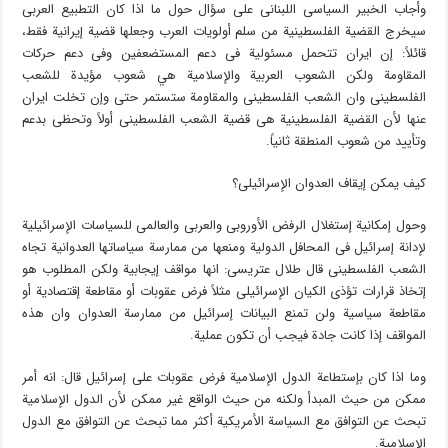
وأجاب الخبیر السیاسی اللبنانی علی سؤال حول ما اذا کان التطبیع العربی
سیخرج القضیة الفلسطینیة من سلم أولویات العرب وجعلها قضیة إیرانیة فقط،
قائلاً: إن ایران تتحمل مسئولیة فی دعم المستضعفین وفی دعم حرکات
المقاومة ولکن الشعوب العربیة والإسلامیة هي شعوب مؤیدة للشعب
الفلسطینی وان الشعب الفلسطینی والمقاومة ستستمر حتی وإن تخلت ایران
عنها لأن القضیة الفلسطینیة هی قضیة الشعب الفلسطینی أولاً وتحظی بدعم
وتأیید من شعوب المنطقة ثانیاً.
کیف یمکن إیقاف العدوان الإسرائیلی؟
وحول إمکانیة إستغلال الرفض الأوروبی والعربی والعالمی للسیاسات الإسرائیلیة
لإدانة إسرائیل فی المحافل الدولیة ومنعها من ممارسة سیاساتها العدوانیة تجاه
الشعب الفلسطینی قال طلال عتریسی: انها مواقف إیجابیة ولکن المطلوب هو
إتخاذ قرارات تؤذی الکیان الإسرائیلی مثلاً فرض عقوبات أو مقاطعة إقتصادیة أو
مقاطعة سیاسیة ولن تمنع البیانات إسرائیل من ممارسة العدوان وان هذه
المواقف إذا کانت جادة فیجب أن تکون عملیة.
وما اذا کان بإستطاعة الدول الإسلامیة فرض عقوبات علی إسرائیل قال: انه أمر
ممکن من حیث المبدأ ولکنه من حیث الواقع غیر ممکن لأن الدول الإسلامیة
تبحث عن التوافق مع السیاسة الأمریکیة أکثر مما تبحث عن التوافق مع الدول
الإسلامیة.