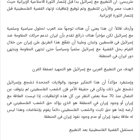
عتریسی: ان التطبیع مع إسرائیل بدأ قبل إنتصار الثورة الاسلامية الإیرانیة حیث
ذهبت مصر والأردن للتطبیع وتم توقیع إتفاقیات لإنهاء القضیة الفلسطینیة قبل
إنتصار الثورة الإیرانیة.
وأردف قائلاً: ان هذا یعنی أن هناك توجهاً عند العرب لحلول سیاسیة وسلمیة
مع إسرائیل لکن مؤخراً هناك ذرائع تقدم بأن ایران تدعم حرکات المقاومة ضد
إسرائیل فی فلسطین ولبنان وعلینا أن نقطّع هذا الطریق علی إیران من خلال
القیام بحل القضیة مع إسرائیل سلمیاً وسیاسیاً حتی تنتهی المقاومة وینتهی
دور ایران فی المنطقة.
الهدف من التطبیع العربی مع إسرائیل هو التمهید لصفقة القرن
وإستطرد مؤکداً أن هذا التفکیر موجود والولایات المتحدة تشجع وإسرائیل
تشجع علی ذلك ولکن فی حقیقة الأمر فإن الشعب الفلسطینی لم یتوقف عن
النضال منذ 70 سنة بغض النظر عن کل هذه الإتفاقیات، إذا لیست العلاقة مع
إیران أو وجود إیران في المنطقة هو الذی یؤکد حق الشعب الفلسطینی فی
أرضه إنما هو حق ثابت والشعب الفلسطینی دائماً یقوم بإنتفاضات وهذا لیس
له علاقة بنفوذ إیران أو عدم وجود نفوذ إیران فی المنطقة.
مستقبل القضیة الفلسطینیة بعد التطبیع