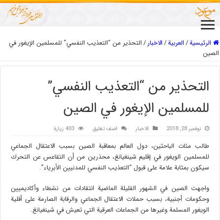
الرئيسية
/
العربیة
/
الاخبار
/
التحذير من “التعذيب النفسي” للمسلمين الإيغور في
الصين
التحذير من “التعذيب النفسي”
للمسلمين الإيغور في الصين
نوفمبر 28, 2018
الاخبار
اضف تعليق
403 زيارة
طالب مئات الباحثين، دول العالم بمعاقبة الصين بسبب الاعتقال الجماعي
للمسلمين الويغور في إقليم شينغيانغ، محذرين من أن التقاعس عن التحرك
سيكون بمثابة علامة على قبول “التعذيب النفسي للمدنيين الأبرياء”.
واجهت الصين في الشهور القليلة الماضية انتقادات من نشطاء وأكاديميين
وحكومات أجنبية، بسبب حملات الاعتقال الجماعي والرقابة الصارمة على أقلية
الويغور المسلمة وغيرها من الجماعات العرقية التي تعيش في شينغيانغ.