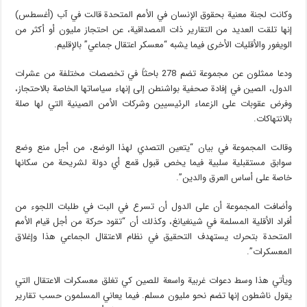
وكانت لجنة معنية بحقوق الإنسان في الأمم المتحدة قالت في آب (أغسطس)
إنها تلقت العديد من التقارير ذات المصداقية، عن احتجاز مليون أو أكثر من
الويغور والأقليات الأخرى فيما يشبه “معسكر اعتقال جماعي” بالإقليم.
ودعا ممثلون عن مجموعة تضم 278 باحثاً في تخصصات مختلفة من عشرات
الدول، الصين في إفادة صحفية بواشنطن إلى إنهاء سياساتها الخاصة بالاحتجاز،
وفرض عقوبات على الزعماء الرئيسيين وشركات الأمن الصينية التي لها صلة
بالانتهاكات.
وقالت المجموعة في بيان “يتعين التصدي لهذا الوضع، من أجل منع وضع
سوابق مستقبلية سلبية فيما يخص قبول قمع أي دولة لشريحة من سكانها
خاصة على أساس العرق والدين”.
وأضافت المجموعة أن على الدول أن تسرع في البت في طلبات اللجوء من
أفراد الأقلية المسلمة في شينغيانغ، وكذلك أن “تقود حركة من أجل قيام الأمم
المتحدة بتحرك يستهدف التحقيق في نظام الاعتقال الجماعي هذا وإغلاق
المعسكرات”.
ويأتي هذا وسط دعوات غربية واسعة للصين كي تغلق معسكرات الاعتقال التي
يقول ناشطون إنها تضم نحو مليون مسلم. فيما يعاني المسلمون حسب تقارير