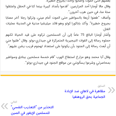
بعضهم حتى الموت وأصابوا واحدا بجروح خطيرة.
وقال مالا أومارا أحد المزارعين: “قدموا بأعداد كبيرة بينما كنا في الحقل واعتقلوا
ستة منا، في حين هرب آخرون”.
وأضاف: “طعنوا أربعة بالسواطير حتى الموت أمام عيني، وتركوا رجلا آخر مصابا
بجروح خطيرة”. وأكد باباكورا كولو وهو قائد ميليشيا مدنية في المدينة عمليات
القتل.
وأشار أومارا البالغ 75 عاماً إلى أن المسلحين تركوه على قيد الحياة لكنهم
حملوه رسالة إلى القوات النيجيرية المتمركزة في جيداري-بولو. وقال “طلبوا مني
أن أبعث رسالة إلى الجنود بأن يكونوا على استعداد لهجوم قريب يشن عليهم”.
وقال آبا محمد وهو مزارع استطاع الهرب “قام خمسة مسلحين ببنادق وسواطير
بمحاصرتي وشرعوا يسألونني عن مواقع الجنود في جيداري-بولو”.
السابق
مظاهرة في لاهاي ضد الإبادة
الجماعية بحق الروهنغيا
التالي
التحذير من “التعذيب النفسي”
للمسلمين الإيغور في الصين