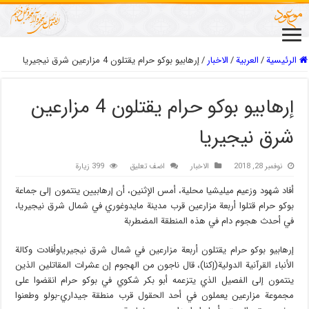
الرئيسية
/
العربیة
/
الاخبار
/
إرهابيو بوكو حرام يقتلون 4 مزارعين شرق نيجيريا
إرهابيو بوكو حرام يقتلون 4 مزارعين
شرق نيجيريا
نوفمبر 28, 2018
الاخبار
اضف تعليق
399 زيارة
أفاد شهود وزعيم ميليشيا محلية، أمس الإثنين، أن إرهابيين ينتمون إلى جماعة
بوكو حرام قتلوا أربعة مزارعين قرب مدينة مايدوغوري في شمال شرق نيجيريا،
في أحدث هجوم دام في هذه المنطقة المضطربة
إرهابيو بوكو حرام يقتلون أربعة مزارعين في شمال شرق نيجيرياوأفادت وكالة
الأنباء القرآنية الدولية(إکنا)، قال ناجون من الهجوم إن عشرات المقاتلين الذين
ينتمون إلى الفصيل الذي يتزعمه أبو بكر شكوي في بوكو حرام انقضوا على
مجموعة مزارعين يعملون في أحد الحقول قرب منطقة جيداري-بولو وطعنوا