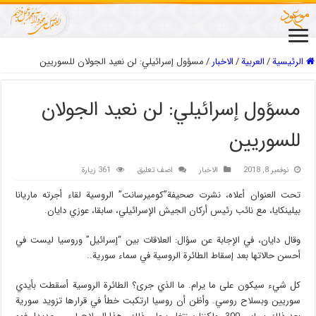
الرئيسية
/
العربیة
/
الاخبار
/
مسؤول إسرائيلي: لن نعيد الجولان للسوريين
مسؤول إسرائيلي: لن نعيد الجولان
للسوريين
نوفمبر 8, 2018
الاخبار
اضف تعليق
361 زيارة
تحت العنوان أعلاه، نشرت صحيفة”كوميرسانت” الروسية لقاء أجرته ماريانا
بيلينكايا، مع نائب رئيس أركان الجيش الإسرائيلي، سابقا، عوزي دايان.
وقال دايان، في الإجابة عن سؤال: العلاقات بين “إسرائيل” وروسيا ليست في
أحسن حالاتها بعد إسقاط الطائرة الروسية في سماء سورية..
كل شيء سيكون على ما يرام. ما الذي جرى؟ الطائرة الروسية أسقطت بأيدي
سوريين وبسلاح روسي. وأظن أن روسيا ارتكبت خطأ في قرارها تزويد سورية