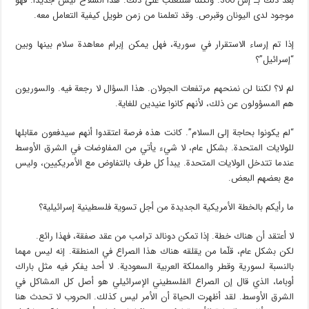
بعد ذلك بـ إس 300. ولكننا سنتغلب على ذلك. هذا السلاح ليس جديدا. فهو
موجود لدى اليونان وقبرص. وقد تعلمنا من زمن طويل كيفية التعامل معه.
إذا تم إرساء الاستقرار في سورية، فهل يمكن إبرام معاهدة سلام بينها وبين
“إسرائيل”؟
لمَ لا؟ لكننا لن نمنحهم مرتفعات الجولان. هذا السؤال لا رجعة فيه. والسوريون
هم المسؤولون عن ذلك، لأنهم كانوا عنيدين للغاية.
“لم يكونوا بحاجة إلى السلام”. كانت هذه فرصة اعتقدوا أنهم سيدفعون مقابلها
للولايات المتحدة. بشكل عام، لا شيء يأتي من المفاوضات في الشرق الأوسط
عندما تتدخل الولايات المتحدة. يبدأ كل طرف بالتفاوض مع الأمريكيين، وليس
مع بعضهم البعض.
ما رأيكم بالخطة الأمريكية الجديدة من أجل تسوية فلسطينية إسرائيلية؟
لا أعتقد أن هناك خطة. إذا تمكن دونالد ترامب من عقد صفقة، فهذا رائع.
لكن بشكل عام، قلّما من يقلقه هناك هذا الصراع في المنطقة. إنه ليس مهما
بالنسبة لسورية وقطر والمملكة العربية السعودية. لا أحد يفكر فيه مثل باراك
أوباما، الذي قال إن الصراع الفلسطيني الإسرائيلي هو أصل كل المشاكل في
الشرق الأوسط. لقد أظهرت الحياة أن الأمر ليس كذلك. الحروب لا تحدث هنا