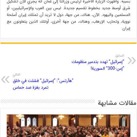
بسببه. وأظهرت الزيارة الأخيرة لرئيس وزرائنا إلى عُمان أنه يجري الآن تشكيل
شرق أوسط جديد بخطوط تقسيم جديدة. ليس بين العرب والإسرائيليين، أو
المسلمين واليهود. الآن، هناك، من جهة، دول لا تريد أن تمتلك إيران أسلحة
نووية، وتحارب الإرهاب، وهناك، من جهة أخرى، أولئك الذين يتعاونون مع
إيران.
السابق
“إسرائيل” تهدد بتدمير منظومات
“إس-300” السورية!
التالي
“هآرتس”: “إسرائيل” فشلت في خلق
تمرد بغزة ضد حماس
مقالات مشابهة