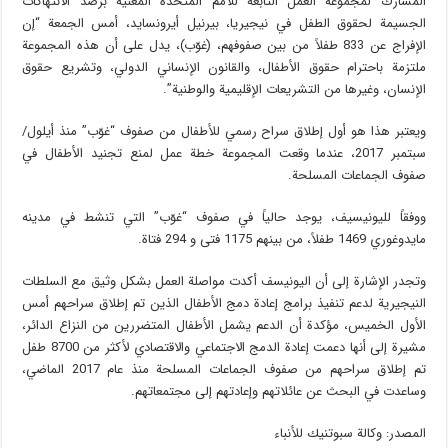
المشارك لمجموعة العمل التابعة للأمم المتحدة المعنية برصد الانتهاكات
الجسيمة لحقوق الطفل في نيجيريا، بيرنيل أيرونسايد، أمس الجمعة “إن
الإفراج عن 833 طفلاً من بين صفوفهم، (غوّب)، يدل على أن هذه المجموعة
ملتزمة باحترام حقوق الأطفال، والقانون الإنساني الدولي، وتشريع حقوق
الإنسان، وغيرها من التشريعات الإقليمية والوطنية”.
ويعتبر هذا هو أول إطلاق سراح رسمي للأطفال من صفوف “غوّب” منذ أيلول/
سبتمبر 2017، عندما وقعت المجموعة خطة عمل لمنع تجنيد الأطفال في
صفوف الجماعات المسلحة.
ووفقاً لليونيسيف، يوجد حالياً في صفوف “غوّب” التي تنشط في مدينه
مايدوغوري 1469 طفلاً، من بينهم 1175 فتى و 294 فتاة.
وتجدر الإشارة إلى أن اليونيسف أكدت مواصلة العمل بشكل وثيق مع السلطات
النيجيرية لدعم تنفيذ برامج إعادة دمج الأطفال الذين تم إطلاق سراحهم أمس
الأول الخميس، مؤكدة أن الدعم يشمل الأطفال المتضررين من النزاع الدائر،
مشيرة إلى أنها دعمت إعادة الدمج الاجتماعي والاقتصادي لأكثر من 8700 طفل
تم إطلاق سراحهم من صفوف الجماعات المسلحة منذ عام 2017 الماضي،
وساعدت في البحث عن عائلاتهم وإعادتهم إلى مجتمعاتهم.
المصدر: وكالة سبوتنیك للأنباء