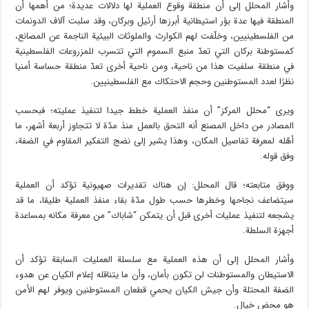
وأشار المحلل إلى أن منطقة وقوع العملية لها دلالات عديدة؛ من أهمها أن
المنطقة فيها عدة بؤر استيطانية أبرزها أرئيل وبركان، وقد سلبت آلاف الدونمات
من الفلسطينيين، وخلّفت لهم الكوارث والملوثات البيئية الناجمة عن المصانع،
كمستوطنة بركان التي تعدّ منبع السموم التي تتسرب للمزروعات الفلسطينية
في منطقة سلفيت هذا من ناحية، ومن ناحية أخرى تعدّ منطقة حساسة أمنيا
نظرًا لعدد المستوطنين وحجم الاحتكاك مع الفلسطينيين.
ويرى “محلل المركز” أن منفذ العملية خطط جيدا لتنفيذ عمليته؛ فبحسب
المصادر من داخل المصنع أنه التحق بالعمل منذ مدّة لا تتجاوز أربعة أشهر، ما
أهّله لمعرفة تفاصيل المكان، وهذا يشير إلى نضج التفكير المقاوم في الضفة،
وفق قوله.
ووفق متابعته؛ قال المحلل: إن هناك تقديرات صهيونية تؤكد أن العملية
سيتضاعف نجاحها وخطرها حسب طول مدّة بقاء منفذ العملية طليقا، ما قد
يشجعه لتنفيذ عمليات أخرى قبل أن يتمكن “شاباك” من معرفة مكانه بمساعدة
أجهزة السلطة.
وأشار المحلل إلى أن هذه العملية مع سلسلة العمليات السابقة تؤكد أن
الاستيطان والمستوطنات لن تكون بأمان، وأن ما يتناقله إعلام الكيان عن هدوء
الضفة المحتلة وأن جيش الكيان يحمي قطعان المستوطنين ويوفر لهم الأمن
هو محض خيال.