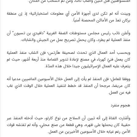
المستوطنين قتل اثنين وأصاب ثالثًا، ومن ثم انسحب من المكان.
وبينت أنه لم تكن لدى أجهزة الأمن أي معلومات استخباراتية؛ إذ إن منطقة
بركان تعدّ من الأماكن المحصنة أمنياً.
وأعلن نائب رئيس مجلس مستوطنات الضفة الغربية “دافيدي بن تسيون” أن
منفذ العملية لم يطرَد، وكان يحمل تصريح عمل من الجيش والشاباك.
وبحسب أحد العمال الذي تحدث لصحيفة هآرتس؛ فإن الشاب منفذ العملية
كان يعمل فنيّ كهرباء في مصنع لإعادة تدوير القمامة منذ أربعة أشهر، حيث لم
يتعرف عليه العمال الإسرائيليون جيدا خلال هذه المدّة.
ووفقا للعامل؛ فإن المنفذ لم يأتِ إلى العمل خلال الأسبوعين الماضيين مدعيا أنه
كان مريضا، مرجحا أن المنفذ قد خطط لتنفيذ العملية خلال الوقت الذي غاب
فيه عن العمل.
هجوم منفرد
وأشارت القناة إلى أنه تبين أن السلاح من نوع كارلو، حيث أدخله المنفذ عبر
حقيبة كان يحملها على ظهره، وهي قطعة من صنع محلي، وأنه لم تفتشه قوات
الأمن رغم غيابه خلال الأسبوعين الأخيرين عن العمل.