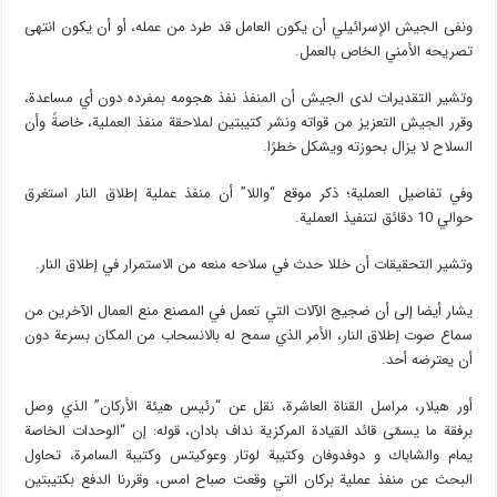
ونفى الجيش الإسرائيلي أن يكون العامل قد طرد من عمله، أو أن يكون انتهى
تصريحه الأمني الخاص بالعمل.
وتشير التقديرات لدى الجيش أن المنفذ نفذ هجومه بمفرده دون أي مساعدة،
وقرر الجيش التعزيز من قواته ونشر كتيبتين لملاحقة منفذ العملية، خاصةً وأن
السلاح لا يزال بحوزته ويشكل خطرًا.
وفي تفاصيل العملية؛ ذكر موقع “واللا” أن منفذ عملية إطلاق النار استغرق
حوالي 10 دقائق لتنفيذ العملية.
وتشير التحقيقات أن خللا حدث في سلاحه منعه من الاستمرار في إطلاق النار.
يشار أيضا إلى أن ضجيج الآلات التي تعمل في المصنع منع العمال الآخرين من
سماع صوت إطلاق النار، الأمر الذي سمح له بالانسحاب من المكان بسرعة دون
أن يعترضه أحد.
أور هيلار، مراسل القناة العاشرة، نقل عن “رئيس هيئة الأركان” الذي وصل
برفقة ما يسمّى قائد القيادة المركزية نداف بادان، قوله: إن “الوحدات الخاصة
يمام والشاباك و دوفدوفان وكتيبة لوتار وعوكيتس وكتيبة السامرة، تحاول
البحث عن منفذ عملية بركان التي وقعت صباح امس، وقررنا الدفع بكتيبتين