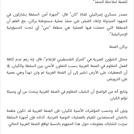
للضفة لملاحقة المنفذ”.
مصدر عسكري إسرائيلي لقناة “كان” قال: “أجهزة أمن السلطة يشاركون في
الجهود المبذولة لإلقاء القبض على منفذ عملية مستوطنة بركان، مع العلم أن
المنطقة التي حصلت فيها العملية هي منطقة “سي” أي تحت المسؤولية
الإسرائيلية”.
بركان الضفة
محلل الشؤون العبرية في “المركز الفلسطيني للإعلام”، قال: إنه رغم عدم كثافة
العمل المقاوم في الضفة الغربية بسبب التعاون الأمني بين السلطة والكيان، إلا
أن المعطيات على الأرض تشير إلى أن الضفة الغربية لم ولن تهدأ وهي عصية
على الترويض.
وتابع أنه من الواضح أن الشباب المقاوم في الضفة الغربية يبحث عن أي وسيلة
تؤلم الكيان.
وبيّن أنه وحسب المؤشرات الأمنية للكيان؛ فإن الضفة الغربية قد تكون ملغمة
بالشبان المستعدين للقيام بالعمليات النوعية الفردية، كذلك فإن أجهزة السلطة
سرّبت للشاباك معلومات حول هذا المفهوم بالنسبة لواقع الضفة الغربية الحالي.