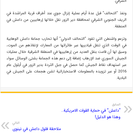
الشرقي.
ونفذ “التحالف” قبل عدة أيام عملية إنزال جوي عند أطراف قرية المراشدة في
الريف الجنوبي الشرقي لمحافظة دير الزور نقل خلالها إرهابيين من داعش في
المنطقة.
وتزعم واشنطن التي تقود “التحالف الدولي” أنها تحارب جماعة داعش الوهابية
في الوقت الذي تنقل قيادييها عبر طائراتها من المعارك لإنقاذهم من الموت،
وسبق لها أن قامت بنقل العديد من إرهابييها في المنطقة الشرقية خلال عمليات
الجيش السوري ضد الإرهاب إضافة إلى دعم هذه الجماعة بشتى الوسائل سواء
عبر استهداف نقاط الجيش كما حصل في جبل الثردة بدير الزور في أيلول عام
2016 أو عبر تزويده بالمعلومات الاستخباراتية لشن هجمات على الجيش في
البادية.
السابق
“داعش” في حماية القوات الامريكية..
وهذا هو الدليل!
التالي
ملاحقة فلول داعش في نينوى