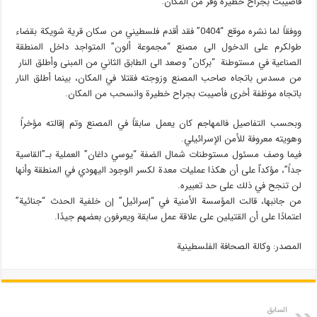
فأصيبت بجراح خطيرة وفر من المكان.
ووفقاً لما نشره موقع “0404” فقد أقدم فلسطيني من سكان قرية شويكة بقضاء
طولكرم على الدخول الى مصنع “مجموعة ألون” المتواجد داخل المنطقة
الصناعية في مستوطنة “بركان” وصعد الى الطابق الثاني من المبنى وأطلق النار
من مسدس باتجاه صاحب المصنع وزوجته فقتلا في المكان، بينما أطلق النار
باتجاه موظفة أخرى فأصيبت بجراح خطيرة وانسحب من المكان.
وبحسب التفاصيل فالمهاجم كان يعمل سابقاً في المصنع وتم إقالته مؤخراً
وهويته معروفة للأمن الإسرائيلي.
فيما وصف مسئول مستوطنات شمال الضفة “يوسي داغان” العملية بـ”القاسية
جداً”، مؤكداّ على أن هكذا عمليات معدة لكسر الوجود اليهودي في المنطقة وأنها
لن تنجح في ذلك على حد تعبيره.
من جانبها، قالت المؤسسة الأمنية في “إسرائيل” إن خلفية الحدث “جنائية”
اعتمادًا على أن القتيلين على علاقة عمل سابقة ويعرفون بعضهم جيدًا.
المصدر: وكالة الصحافة الفلسطينية
السابق