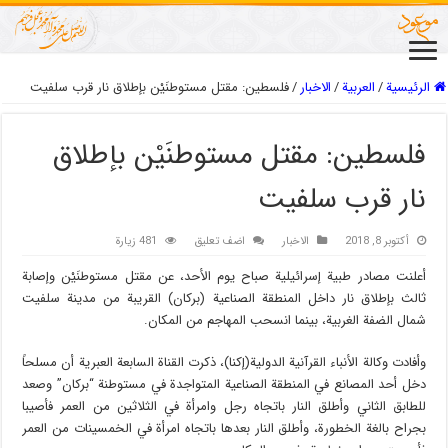
الرئيسية
/
العربیة
/
الاخبار
/
فلسطين: مقتل مستوطنَيْن بإطلاق نار قرب سلفيت
فلسطين: مقتل مستوطنَيْن بإطلاق
نار قرب سلفيت
أكتوبر 8, 2018
الاخبار
اضف تعليق
481 زيارة
أعلنت مصادر طبية إسرائيلية صباح يوم الأحد، عن مقتل مستوطنَيْن وإصابة
ثالث بإطلاق نار داخل المنطقة الصناعية (بركان) القريبة من مدينة سلفيت
شمال الضفة الغربية، بينما انسحب المهاجم من المكان.
وأفادت وكالة الأنباء القرآنية الدولية(إکنا)، ذكرت القناة السابعة العبرية أن مسلحاً
دخل أحد المصانع في المنطقة الصناعية المتواجدة في مستوطنة “بركان” وصعد
للطابق الثاني وأطلق النار باتجاه رجل وامرأة في الثلاثين من العمر فأصيبا
بجراح بالغة الخطورة، وأطلق النار بعدها باتجاه امرأة في الخمسينات من العمر