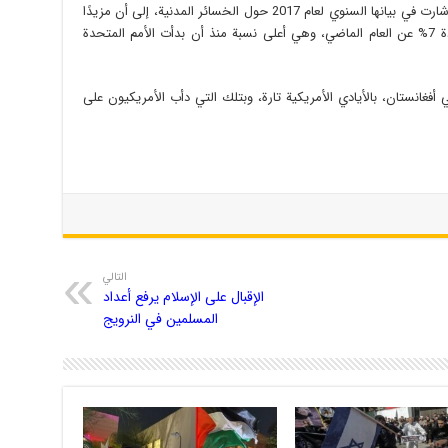
الجهات، وعلاوة على كل ذلك فإن الأمم المتحدة أشارت في بيانها السنوي لعام 2017 حول الخسائر المدنية، إلى أن مزيدًا
من الأفغان يسقطون ضحايا الغارات الجوية بزيادة 7% عن العام الماضي، وهي أعلى نسبة منذ أن بدأت الأمم المتحدة
فغانستان، بالأيادي الأمريكية تارة، وبتلك التي دأب الأمريكيون على
التالي
الإقبال على الإسلام يرفع أعداد
المسلمين في النرويج