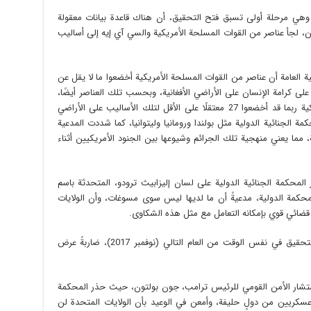
 وهي مرحلة أولى تسبق فتح التحقيق، أن هناك قاعدة بيانات معقولة
ن، لجأ عناصر من القوات المسلحة الأمريكية والسي آي إيه إلى أساليب
عية العامة أن عناصر من القوات المسلحة الأمريكية أخضعوا ما لا يقل عن
اء على كرامة الإنسان على الأراضي الأفغانية، وبحسب تلك العناصر أيضًا،
فإن أعضاء في وكالة الاستخبارات المركزية الأمريكية ربما قد أخضعوا 27 معتقلًا على الأقل لتلك الأساليب على الأراضي
ة الجنائية الدولية مثل بولندا ورومانيا وليتوانيا، كما شددت المدعية
 مما يعني منهجية تلك الجرائم وشيوعها بين الجنود الأمريكيين أثناء
المحكمة الجنائية الدولية على لسان إليزابيث ترودو، المتحدثة باسم
محكمة الدولية، مدعيةً أن ما لديها ليس سوى مسوغات، وأن الولايات
قضائي قوي بإمكانه التعامل مع مثل هذه الشكاوى.
لكن المدعية العامة مضت في طريقها وفتحت التحقيق في نفس الوقت من العام التالي (نوفمبر 2017)، ضاربةً عرض
 مستشار الأمن القومي للرئيس ترامب، جون بولتون، حيث حذر المحكمة
كريين من دولٍ حليفة، وأمعن في الوعيد بأن الولايات المتحدة لن