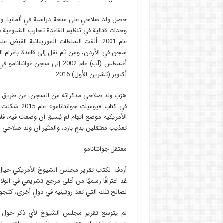
عام 2001، ألقت السلطات الموريتانية القب
سجن في الأردن، ومن ثم نقل إلى قاعدة باغرام الج
أغسطس (آب) عام 2002 إلى سجن
أكتوبر (تشرين الأول) 2016.
هرّب ولد صلاحي مذكراته من السجن، عن طريق محا
في كتاب «يو
الأمريكية موضع اتهام لم يُسبق أن وضعت فيه، فلا
تعذيب معتقلين بدمٍ بارد، والمثير أن ولد صلاحي ظل في السجن 15 عامًا ل
معتقل جوانتانامو
عُد اعترافًا رسميًا من أعلى مرجع تشريعي في الول
لصالح تلك التي تعد روتينية في دولٍ أخرى، كتجوي
لم يتوسع تقرير مجلس الشيوخ لأي ذكر حول سجن