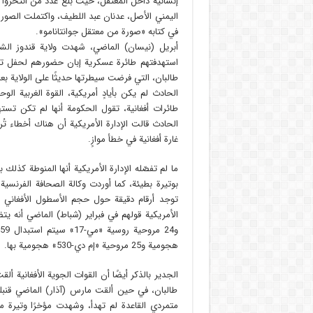
اليمني الأصل، عدنان عبد اللطيف، واكتملت الصو
في كتابه «صورة من معتقل جوانتانامو».
أبريل (نيسان) الماضي، شهدت ولاية قندوز الش
استهدفتهم طائرة عسكرية إبان حضورهم لحفل توز
طالبان، التي فرضت سيطرتها حديثًا على الولاية بع
الحادث لم يكن بأيادٍ أمريكية، القوة الغربية ال
طائرات أفغانية، تقول الحكومة أنها لم تكن تست
الحادث قالت الإدارة الأمريكية أن هناك أخطاء تُ
غارة أفغانية في خطأ موازٍ.
بوتيرة بطيئة، كما أوردت وكالة الصحافة الفرنسي
توجد أرقام دقيقة حول حجم الأسطول الأفغاني و
هجومية و25 مروحية «إم دي-530» هجومية بها.
الجدير بالذكر أيضًا أن القوات الجوية الأفغانية أل
طالبان، في حين ألقت مارس (آذار) الماضي قنبلته
متمردي القاعدة لم تهدأ، وشهدت مؤخرًا وتيرة 