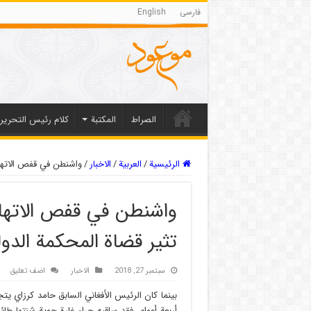
فارسی
English
الصراط
المکتبة
كلام رئيس التحرير
الرئيسية
/
العربیة
/
الاخبار
/
واشنطن في قفص الاتهام.
واشنطن في قفص الاتهام
تثير قضاة المحكمة الدول
سبتمبر 27, 2018
الاخبار
اضف تعليق
بينما كان الرئيس الأفغاني السابق حامد كرزاي يت
أربعة أعوام، فقد ساقيه جراء غارة جوية شنتها طائ