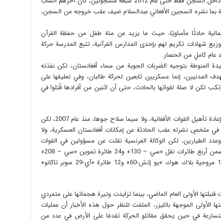
إنسانية داخل المعتقل، حيث بلغ عدد من انتحروا داخل السجن فقط حتى عام 2012 سبعة مسجونين، كان آخرهم الشاب
رة بما نشره السجين الأفغاني عبدالسلام ضيف عقب خروجه من السجن،
مالية حادثًا مأساويًا، حيث ما يزيد عن مئة طفل من حفظة القرآن
يع شهادات تكريم لهم بإحدى المدارس القرآنية، تتبع المدرسة حركة
د عام كاملٍ من الحصار.
وحيدة المنوطة بتوجيه الضربات الجوية من سماء أفغانستان، لكن نفذته
هدف المدنيين، إنما عسكريين تابعين لحركة طالبان، وفي تعليقها على
رتكب لكن لا صلة لقواتها بالحادث، حتى أن اثنين من أفرادها قُتلوا في
ما لم تفصّله الإدارة الأمريكية أنها المنوطة كذلك بإعادة تأهيل القوات الأفغانية، ولا سيما سلاح جوها، منذ عام 2007، لكن
ة في ملخصٍ نشرته عقب الحادثة عن إمكانات أفغانستان العسكرية، ولا
عدد الطيارين، لكن الوكالة الفرنسية نقلت عن مسؤولين في القوات
الأمريكية قولهم في فبراير (شباط) الماضي أنه يتضمن أربع طائرات نقل «سي – 130» و24 طائرة تموين «سي – 208»
و24 مروحية روسية «مي-17» سيتم استبدال 159 مروحية بلاك هوك «يو إتش-60» و12 طائرة «آي-29 سوبر تاكانو»
قت قنبلتها الأولى العام الماضي، بينما تزايدت وتيرة هجماتها على متمردي
ا الأولى الموجهة بالليزر، الملفت للنظر حول هذه الأخبار أن عمليات
متسارعة في حين يحقق مقاتلو الحركة تقدمًا على الأرض في عدد من