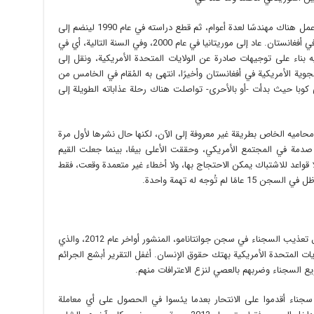
حصل ولد صلاحي على منحة دراسية في ألمانيا، وعمل هناك مهندسًا لعدة أعوام، ثم قطع دراسته في عام 1990 لينضم إلى
وحدات قتالية في تنظيم القاعدة تحارب الشيوعية في أفغانستان. عاد إلى موريتانيا في عام 2000، وفي السنة التالية، أي في
ض عليه بناء على توجيهات صادرة عن الولايات المتحدة الأمريكية، ونقل إلى
وية الأمريكية في أفغانستان وأخيرًا، انتهى به المُقام في الخامس من
 غوانتانامو في كوبا حيث بدأت -أو بالأحرى- تواصلت هناك رحلة عذاباته الطويلة إلى
ميه الخاص بطريقة غير معروفة إلى الآن، لكنها حال نشرها لأول مرة
ميات جوانتانامو» عام 2015 شكلت صدمة في المجتمع الأمريكي، وحققت الأعلى بيعًا، بينما جعلت القيم
 قواعد للاشتباك يمكن الاحتجاج بها، ولا أخطاء غير متعمدة وقعت، فقط
م تُوجه له تهمة واحدة.
أردف الكتاب تقرير مجلس الشيوخ الأمريكي حيال تعذيب السجناء في سجن جوانتانامو، المنشور أواخر عام 2012، والذي
ايات المتحدة الأمريكية بهتك حقوق الإنسان. أغفل التقرير أبشع الجرائم
ع السجناء وضربهم بالعصي لنزع الاعترافات منهم.
اء أقدموا على الانتحار بعدما يئسوا في الحصول على أي معاملة