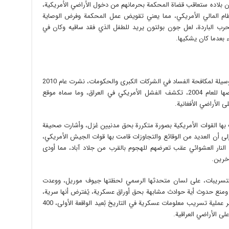
أن بلاده ستعاقب قضاة المحكمة بحرمانهم من دخول الأراضي الأمريكية،
لنظام المالي الأمريكي، مما يعني تقويض عمل المحكمة وفرض الوصاية
حرب الباردة، لعل جون بولتون يريد للطفل الذي فقد ساقيه وكان في
بعدما كان يشكيها.
ويكيليكس، المعنية بتسريب المعلومات السرية كوسيلة لمكافحة الفساد في الشركات الكبرى والحكومات، نشرت عام 2010
بإجمالي 91 ألف وثيقة عسكرية سرية يرجع بعضها للعام 2004، تكشف الفشل الأمريكي في العراق، وما سماه موقع
ى الأراضي الأفغانية.
 بها القوات الأمريكية بصورة متكررة بحق مدنيين عُزل، وأشارت صحيفة
ى أن العديد من الوقائع والتجاوزات قامت بها قوات الجيش الأمريكي،
ق النار العشوائي عقب تعرضهم للهجوم بالقرب من جلاد آباد، مما أودى
 التسريبات، على لسان متحدثها الرسمي لحظتها جيوف موريل، ووعدت
ومنع حدوث أية حوادث مشابهة بحق أوراق عسكرية، يُفترض أنها سرية،
وقد تُعرض حياة الكثيرين للخطر، لكنها منيت بأكبر عملية تسريب معلومات عسكرية في التاريخ بُعيد الواقعة الأولى، 400
لى الأراضي العراقية.