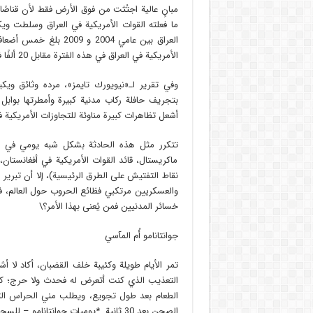
مبانٍ عالية اجتُثت من فوق الأرض فقط لأن قناصًا
ما فعلته القوات الأمريكية في العراق وسلطت ويك
الأمريكية في العراق في هذه الفترة مقابل 20 ألفًا في أفغانستان.
وفي تقرير لـ«نيويورك تايمز»، مرده وثائق ويكي
بتجريف حافلة ركاب مدنية كبيرة وأمطرتها بواب
أشعل تظاهرات كبيرة مناوئة للتجاوزات الأمريكية ف
تتكرر مثل هذه الحادثة بشكل شبه يومي في نق
ماكريستال، قائد القوات الأمريكية في أفغانستا
نقاط التفتيش على الطرق الرئيسية)، إلا أن تبرير
والعسكريين مرتكبي فظائع الحروب حول العالم، فإذ
خسائر المدنيين فمن يُعنى بهذا الأمر؟\
جوانتانامو أُم المآسي
تمر الأيام طويلة وكئيبة خلف القضبان، أكاد لا
التعذيب الذي كنت أتعرض له فحدث ولا حرج؛ كنت
الطعام بعد طول تجويع، ويطلب مني الحراس الته
الصحن بعد 30 ثانية. *يوميات جوانتانامو – للسجين الموريتاني محمد ولد صلاحي