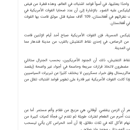
 واحدًا يعتليها، في أسوأ قواعد اشتباك في العالم، وهذه قطرة من فيض
يليكس عليه الضوء. بالإشارة إلى أن عدد ضحايا القوات الأمريكية في
العراق بين عامي 2004 و 2009 بلغ خمس أضعاف نظرائهم في أفغانستان، 109 آلاف عملية قتل موثق قامت بها القوات
ليكس المسربة، فإن القوات الأمريكية صباح أحد أيام الإثنين قامت
ل من الرصاص، في إحدى نقاط التفتيش بالقرب من مدينة قندهار مما
ي المدينة.
اط التفتيش، ذلك أن الجنود الأمريكيين، بحسب الجنرال ستانلي
ن، مضطرون لاتخاذ قرارات سريعة وحاسمة في أجواء غير واضحة (يقصد
 ماكريستال وفق خبراء عسكريين لا يختلف كثيرًا عن تبريرات السياسيين
ا كانت القوات الأمريكية غير قادرة على تطوير قواعد اشتباك تقلل من
 أشعر أن الزمن ينقضي. أوقاتي هي مزيج من ظلام وألم مستمر. أما عن
 أُحرم من الطعام لفترات طويلة ثم تقدم لي فجأة كميات كبيرة من
ام الأكل كله في ثلاث دقائق، إلا أن أحد الحراس كان يأتي ليسحب