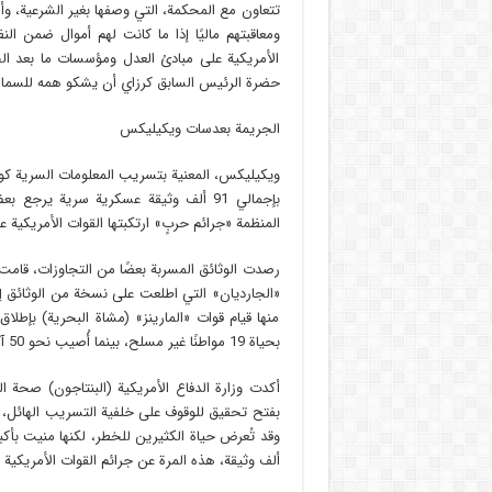
تتعاون مع المحكمة، التي وصفها بغير الشرعية، و
ومعاقبتهم ماليًا إذا ما كانت لهم أموال ضمن ا
الأمريكية على مبادئ العدل ومؤسسات ما بعد ال
حضرة الرئيس السابق كرزاي أن يشكو همه للسماء 
الجريمة بعدسات ويكيليكس
المنظمة «جرائم حربٍ» ارتكبتها القوات الأمريكية عل
رصدت الوثائق المسربة بعضًا من التجاوزات، قامت
«الجارديان» التي اطلعت على نسخة من الوثائق إل
منها قيام قوات «المارينز» (مشاة البحرية) بإطلا
بحياة 19 مواطنًا غير مسلح، بينما أُصيب نحو 50 آخرين.
أكدت وزارة الدفاع الأمريكية (البنتاجون) صحة
بفتح تحقيق للوقوف على خلفية التسريب الهائل، 
ألف وثيقة، هذه المرة عن جرائم القوات الأمريكية ع