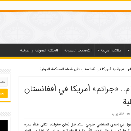
مقالات العربیة
التحديات العصرية
المكتبة الصوتية و المرئية
. «جرائم» أمريكا في أفغانستان تثير قضاة المحكمة الدولية
.. «جرائم» أمريكا في أفغانستان
ية
338 زيارة
جول في إحدى المشافي جنوبي البلاد قبل ثمانِ سنوات، التقى طفلًا عمره
رة هليكوبتر تابعة للقوات الأمريكية الخاصة في فبراير (شباط) من العام