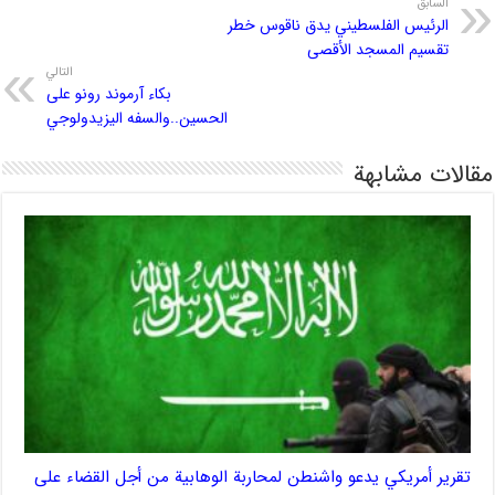
السابق
الرئيس الفلسطيني يدق ناقوس خطر
تقسيم المسجد الأقصى
التالي
بكاء آرموند رونو على
الحسين..والسفه اليزيدولوجي
مقالات مشابهة
تقرير أمريكي يدعو واشنطن لمحاربة الوهابية من أجل القضاء على