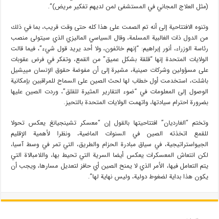
(مثل العلاج المجاني في المستشفى لمن لديهم تفكير مريض)”.
وتنوه الافتتاحية إلى أنه تم الصمت على هذا كله حتى وقت قريب، بما في ذلك
من الدول ذات الغالبية المسلمة، وقال السياسي الماليزي الذي سيتولى منصب
رئاسة الوزراء، أنور إبراهيم: “إنهم خائفون، ولا أحد يريد قول شيء”، فيما قالت
الولايات المتحدة إنها “قلقة بشكل عميق” من القمع، وتفكر في فرض عقوبات
على مسؤولين وشركات صينية، مشيرة إلى أن مفوضة حقوق الإنسان مييشيل
باشلت، استخدمت أول خطاب لها لحث الصين على السماح للمراقبين بإمكانية
الوصول إلى المعلومات في “ضوء التقارير المثيرة للقلق”، وردت الصين عليها
بضرورة احترام سيادتها، واتهمت الولايات المتحدة بالتحيز.
وتختم “الغارديان” افتتاحيتها بالقول إن “معسكر تشينجيانغ يعكس تحولا
للقمع اتخذته الصين في السنوات الماضية، ونظرا لأهمية الإقليم
الجيواستراتيجية، في سياق مبادرة الحزام والطريق، التي تمر في وسط آسيا،
لكن انتعاش المعسكرات يعكس أيضا السرية التي تحيط بها، واللامبالاة التي
يتم التعامل فيها، الأمر الذي لا يمنح الصين أي حافز لتعديل مسارها، ويجب أن
يكون هذا بداية لضغوط دولية، وليس نهاية لها”.