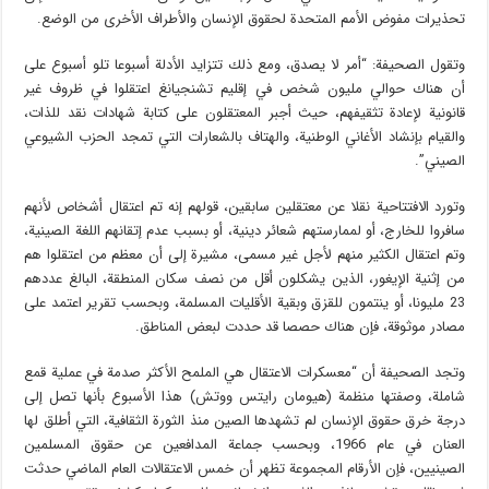
تحذيرات مفوض الأمم المتحدة لحقوق الإنسان والأطراف الأخرى من الوضع.
وتقول الصحيفة: “أمر لا يصدق، ومع ذلك تتزايد الأدلة أسبوعا تلو أسبوع على
أن هناك حوالي مليون شخص في إقليم تشنجيانغ اعتقلوا في ظروف غير
قانونية لإعادة تثقيفهم، حيث أجبر المعتقلون على كتابة شهادات نقد للذات،
والقيام بإنشاد الأغاني الوطنية، والهتاف بالشعارات التي تمجد الحزب الشيوعي
الصيني”.
وتورد الافتتاحية نقلا عن معتقلين سابقين، قولهم إنه تم اعتقال أشخاص لأنهم
سافروا للخارج، أو لممارستهم شعائر دينية، أو بسبب عدم إتقانهم اللغة الصينية،
وتم اعتقال الكثير منهم لأجل غير مسمى، مشيرة إلى أن معظم من اعتقلوا هم
من إثنية الإيغور، الذين يشكلون أقل من نصف سكان المنطقة، البالغ عددهم
23 مليونا، أو ينتمون للقزق وبقية الأقليات المسلمة، وبحسب تقرير اعتمد على
مصادر موثوقة، فإن هناك حصصا قد حددت لبعض المناطق.
وتجد الصحيفة أن “معسكرات الاعتقال هي الملمح الأكثر صدمة في عملية قمع
شاملة، وصفتها منظمة (هيومان رايتس ووتش) هذا الأسبوع بأنها تصل إلى
درجة خرق حقوق الإنسان لم تشهدها الصين منذ الثورة الثقافية، التي أطلق لها
العنان في عام 1966، وبحسب جماعة المدافعين عن حقوق المسلمين
الصينيين، فإن الأرقام المجموعة تظهر أن خمس الاعتقالات العام الماضي حدثت