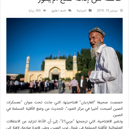
سبتمبر 18, 2018
السیاسة
اضف تعليق
365 زيارة
خصصت صحيفة “الغارديان” افتتاحيتها، التي جاءت تحت عنوان “معسكرات
الصين أصبحت أخيرا في مركز الضوء”، للحديث عن وضع الأقلية المسلمة في
الصين.
وتشير الافتتاحية، التي ترجمتها “عربي21″، إلى أن الأدلة تتزايد عن الاعتقالات
العشوائية للأقلية المسلمة في شمال غرب الصين، وعلى قاعدة صادمة، لافتة إلى