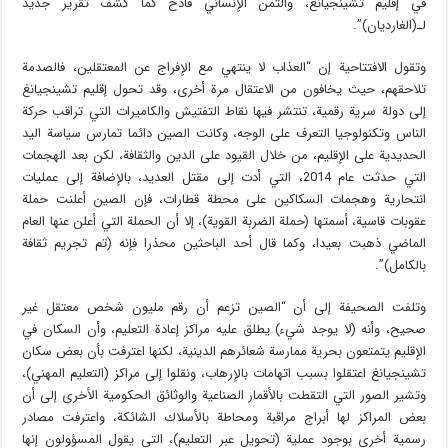
في إقليم تشينجيانغ، والثمن الإنساني فادح كما كشف تقرير جديد
لـ(الغارديان)”.
وتقول الافتتاحية إن “العذاب لا ينتهي مع الإفراج عن المعتقلين، فالصدمة
تلاحقهم، حيث يخافون من الاعتقال مرة أخرى، وقد تحول إقليم تشينجيانغ
إلى دولة سرية رقمية، تنتشر فيها نقاط التفتيش والكاميرات التي تراقب حركة
الناس وتكنولوجيا التعرف على الوجه، وكانت الصين دائما تمارس سياسة اليد
الحديدية على الإقليم، من خلال القيود على الدين والثقافة، لكن بعد الهجمات
التي حدثت عام 2014، التي أدت إلى مقتل العديد، بالإضافة إلى عمليات
انتحارية وهجمات السكاكين على محطة قطارات، فإن الصين أعلنت حملة
عقوبات قاسية، أسمتها (حملة الضربة القوية)، إلا أن الحملة التي أعلن عنها العام
الماضي ذهبت بعيدا، وكما قال أحد الباحثين محذرا فإنه (تم تجريم ثقافة
بالكامل)”.
وتلفت الصحيفة إلى أن “الصين تزعم أن رقم مليون شخص معتقل غير
صحيح، وأنه (لا يوجد شيء) يطلق عليه مراكز إعادة التعليم، وأن السكان في
الإقليم يتمتعون بحرية ممارسة شعائرهم الدينية، لكنها اعترفت بأن بعض سكان
تشينجيانغ اعتقلوا بسبب اتهامات بالإرهاب، ونقلوا إلى مراكز (التعليم المهني)،
وتشير الصور التي التقطت بالأقمار الصناعية والوثائق الحكومية الأخرى إلى أن
بعض المراكز لها أبراج مراقبة ومحاطة بالأسلاك الشائكة، واعترفت مصادر
رسمية أخرى بوجود عملية (تحويل عبر التعليم)، التي يقول المسؤولون إنها