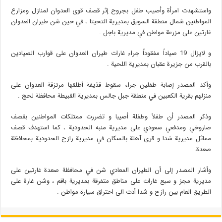
واستشهدت امرأة وأصيب طفل بجروح إثر قصف قوى العدوان لمنازل ومزارع
المواطنين شمال منطقة السويق بمديرية التحيتا ، في حين شن طيران العدوان
غارتين على مزرعة مواطن في مديرية باجل .
و لايزال 19 صياداً مفقوداً جراء غارات طيران العدوان على قوارب الصيادين
بالقرب من جزيرة عقبان بمديرية اللحية .
وأكد المصدر إصابة طفلين جراء سقوط قذيفة أطلقها مرتزقة العدوان على
منزلهم بقرية الكعبين في منطقة جبل جالس بمديرية القبيطة محافظة لحج .
وذكر المصدر أن طفلاً وطفلة أصيبا و تضررت ممتلكات المواطنين بقصف
صاروخي ومدفعي سعودي على مديرية منبه الحدودية ، كما استهدف قصف
مماثل مديرية شدا و قرى آهلة بالسكان في مديرية رازح الحدودية بمحافظة
صعدة.
وأشار المصدر إلى أن الطيران المعادي شن في محافظة صعدة غارتين على
مديرية مجز و سبع غارات على مناطق متفرقة بمديرية باقم ، وشن غارة على
الطريق العام بين رازح و شدا أدت الى احتراق سيارة مواطن .