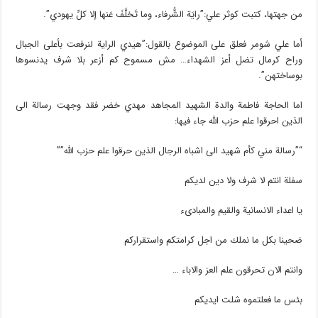
من جهتها، كتبت كوثر علي:”رايَة الشُّرفاء، وما تَخلَّفَ عَنها إلا كلِّ يهودي”.
أما علي شومر فعلق على الموضوع بالقول:”هيدي الراية لنرفعت بأعلى الجبال
وراح كرمال تضل أعز الشهداء… مش مسموح كم أزعر بلا شرف يدنسوها
بوساختهن”.
اما الحاجة فاطمة والدة الشهيد المجاهد مهدي خضر فقد وجهت رسالة الى
الذين احرقوا علم حزب الله جاء فيها:
“”رسالة مني كأم شهيد الى اشباه الرجال الذين حرقوا علم حزب الله””
سفلة انتم لا شرف ولا دين لديكم
يا اعداء الانسانية والقيم والمبادىء
ضحينا بكل ما نملك من اجل كرامتكم واستقراركم
وانتم الان تحرقون علم العز والاباء …
بئس ما فعلتموه شلت ايديكم