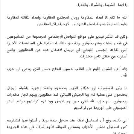
يا اعداء الشهداء والشرفاء والفقراء
انتم ما انتم الا اعداء للمقاومة ووبال لمجتمع المقاومة واعداء لثقافة المقاومة
وقيم المقاومة وخونة لدماء الشهداء ، ‏ ⁧‫لايحرقه_الا_المنافقون‬⁩
وكان قد انتشر فيديو على مواقع التواصل الإجتماعي لمجموعة من المشبوهين
في قضاء بعلبك وهم يحرقون راية حزب الله، احتجاجًا على المداهمات الأخيرة
التي نفذها الجيش اللبناني في بريتال لاعتقال عدد من المطلوبين والتي
أسفرت عن مقتل تاجر مخدرات.
وقد ألقى الشبان اللّوم على النائب حسين الحاج حسن الذي ينتمي الى حزب
الله .
ما يثير الاستغراب ان هؤلاء الذين وصفتهم والدة الشهيد باشباه الرجال
يحتجون على عملية قام بها الجيش اللبناني ضد مطلوبين بينهم تجار مخدرات
ويحرقون علم حزب الله الذي حرر لهم الارض ورد لهم كرامتهم بارغام العدو
الصهيوني على الهزيمة من اراضيهم .
الى ذلك، رفع آل اسماعيل لافتة عند مدخل بلدة بريتال أعلنوا فيها اعتذارهم
“عن استقبال ممثلي الأحزاب وممثلي الدولة، لأنهم شركاء في هذه الجريمة
الوحشية”.