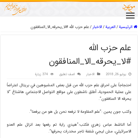
الرئيسية
/
العربیة
/
الاخبار
/
علم حزب الله #لا_يحرقه_الا_المنافقون
علم حزب الله
#لا_يحرقه_الا_المنافقون
يوليو 26, 2018
الاخبار
اضف تعليق
374 زيارة
احتجاجاً على احراق علم حزب الله من قبل بعض المشبوهين في بريتال اعتراضاً
على عملية الحمودية، أطلق ناشطون على مواقع التواصل الاجتماعي هاشتاغ “لا
يحرقه الا المنافقون”.
وكتب جون يمين :”علم المقاومة لا نرفعه نحن بل هو من يرفعنا”.
أما الناشط عباس زهري فكتب:”هيدي راية تم رفعها بعد انزلل علم العدو
الاسرائيلي، مش ليجي شقفة تاجر مخدرات يحرقها”.