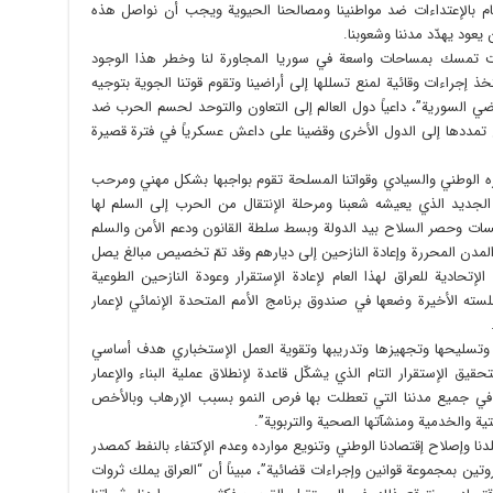
ام بالإعتداءات ضد مواطنينا ومصالحنا الحيوية ويجب أن نواصل هذه
يعود يهدّد مدننا وشعوبنا.
لت تمسك بمساحات واسعة في سوريا المجاورة لنا وخطر هذا الوجود
تخذ إجراءات وقائية لمنع تسللها إلى أراضينا وتقوم قوتنا الجوية بتوجيه
 السورية”، داعياً دول العالم إلى التعاون والتوحد لحسم الحرب ضد
تمددها إلى الدول الأخرى وقضينا على داعش عسكرياً في فترة قصيرة
ره الوطني والسيادي وقواتنا المسلحة تقوم بواجبها بشكل مهني ومرحب
 الجديد الذي يعيشه شعبنا ومرحلة الإنتقال من الحرب إلى السلم لها
ات وحصر السلاح بيد الدولة وبسط سلطة القانون ودعم الأمن والسلم
ي المدن المحررة وإعادة النازحين إلى ديارهم وقد تمّ تخصيص مبالغ يصل
 الموازنة الإتحادية للعراق لهذا العام لإعادة الإستقرار وعودة النازحين الطوعية
سته الأخيرة وضعها في صندوق برنامج الأمم المتحدة الإنمائي لإعمار
ية وتسليحها وتجهيزها وتدريبها وتقوية العمل الإستخباري هدف أساسي
تحقيق الإستقرار التام الذي يشكّل قاعدة لإنطلاق عملية البناء والإعمار
ة في جميع مدننا التي تعطلت بها فرص النمو بسبب الإرهاب وبالأخص
تية والخدمية ومنشآتها الصحية والتربوية”.
لدنا وإصلاح إقتصادنا الوطني وتنويع موارده وعدم الإكتفاء بالنفط كمصدر
وتين بمجموعة قوانين وإجراءات قضائية”، مبيناً أن “العراق يملك ثروات