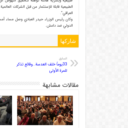
طبيعية وبشرية هائلة تؤهّله لتحقيق النهوض الإ
الطبيعية قابلة للإستثمار من قبل الشركات العالمية
العراقي”.
وكان رئيس الوزراء حيدر العبادي وصل مساء أم
الدولي ضد داعش.
شاركها
السابق
33يوماً خلف العدسة…وقائع تذكر
للمرة الأولى
مقالات مشابهة