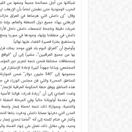
شبكاتها من أجل مصالحنا جميعاً ومنعها من القي
الحرب الوجودية حتى نطمئن تماماً بأن الإرهاب لن 
وقال: “إن داعش التي هزمناها في العراق مازا
الإرهابي يهدّد جميع دول المنطقة والعالم، وإننا ن
ضربات دقيقة وناجحة لتجمعات داعش داخل الأراضي
داعش في منطقتنا وإنهاء وجودها في سوريا ومنع 
ونستطيع بفترة قصيرة القضاء عليها نهائياً.
وأوضح أن “العراق اليوم بلد قوي موحد يملك قرا
بها من جميع العراقيين”، مشيراً إلى أن “الواقع
إستحقاقات مختلفة فنحن نتجه لتعزيز دور المؤسس
المجتمعي وبذلنا جهوداً كبيرة لإعادة الإستقرار ف
مجموعها إلى “540 مليون دولار” ضمن
للمناطق المحررة والتي قرّر مجلس الوزراء في جل
هذه المناطق ووفق خطة الحكومة العراقية للإعمار”.
ولفت العبادي إلى أن “زيادة قدرات قواتنا الأمن
وفي مقدمة أولوياتنا حالياً وفي المرحلة المقبلة ل
والتنمية، وبموازاة ذلك نتجه لحملة إعمار واسع
المدن التي دمّرتها عصابة داعش ودمّرت بناها التح
وأشار في ختام كلمته إلى أنه “أمامنا تحدي إعمار ب
وحيد، وفي مقابل ذلك نعمل على إنهاء الفساد والر