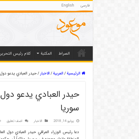
فارسی
English
الصراط
المکتبة
كلام رئيس التحرير
الرئيسية
/
العربیة
/
الاخبار
/
حيدر العبادي يدعو دول 
حيدر العبادي يدعو دول 
سوريا
يوليو 14, 2018
الاخبار
اضف تعليق
دعا رئيس الوزراء العراقي حيدر العبادي دول ال
المنطقة وإنهاء وجوده في سوريا، مؤكداً أن حكومت