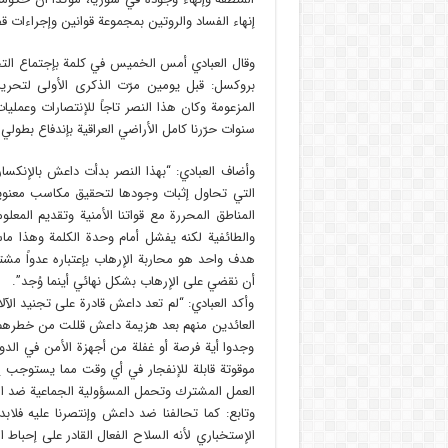
إنهاء الفساد والروتين بمجموعة قوانين وإجراءات ق
وقال العبادي أمس الخميس في كلمة بإجتماع التح
بروكسل: قبل يومين مرّت الذكرى الأولى لتحرير
سنوات حرّرنا كامل الأراضي العراقية بإندفاع بطو
وأضاف العبادي: “بهذا النصر بدأت داعش بالإنكسار
التي تحاول إثبات وجودها لتحقيق مكاسب معنوية
المناطق المحررة مع قواتنا الأمنية وتقديم المعل
والطائفية لكنه يفشل أمام وحدة الكلمة وهذا ماس
هدف واحد هو محاربة الإرهاب بإعتباره عدواً مشتر
أن نقضي على الإرهاب بشكل نهائي أينما وُجد”.
وأكد العبادي: “لم تعد داعش قادرة على تجنيد الآ
العائدين منهم بعد هزيمة داعش قللت من خطرهم، لك
وجدوا أية فرصة أو غفلة من أجهزة الأمن في الدول 
موقوتة قابلة للإنفجار في أي وقت مما يستوجب إست
العمل المشترك وتحمل المسؤولية الجماعية ضد ال
وتابع: كما تحالفنا ضد داعش وإنتصرنا عليه فلاب
الإستخباري لأنه السلاح الفعال القادر على إحباط ال