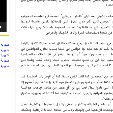
ضائية.
الف الدولي ضد كيان “داعش الإرهابي” المنعقد في العاصمة البلجيكية
 الموصل ثاني أكبر مدن العراق التي إتخذتها داعش عاصمة لدولتها
المزعومة وكان هذا النصر تاجاً للإنتصارات وعمليات التحرير التي أطلقناها بعد تسلمنا الحكومة عام ٢٠١٤ وفي ظرف ثلاث
لي من شعبنا وبتضحيات كبيرة وآلاف الشهداء والجرحى.
 في عموم المنطقة بل وفي مختلف مناطق العالم ومازلنا نلاحق بقاياها
شهریة ال
 لكنها لم تعد تجد لها حواضن في مدننا بسبب تعاون المواطنين في
شهریة ال
ومات عن مخابئهم”، مبيناً أن “الإرهاب ينمو في ظل الخلافات السياسية
شهریة ال
عينا إليه قبل أن نطلق عمليات التحرير حيث وحّدنا شعبنا وبلدنا على
شهریة ال
كاً لجميع العراقيين، وبوحدة الموقف والكلمة بين دول العالم نستطيع
شهریة ال
لاف من المجندين كما كانت تفعل سابقاً، كما أن الإجراءات المشددة ضد
ننا نحذّر من قدرتهم على التجمع مرة ثانية وإعادة تنظيم أنفسهم إذا
التي عادوا إليها”، لافتاً إلى أن “أي عنصر من عناصر الإرهاب هو قنبلة
مرار المراقبة وتوجيه ضربات إستباقية، كما أننا نعتقد بضرورة إستمرار
إرهاب”.
د أن نواصل الشراكة والتعاون الأمني وتبادل المعلومات وتنشيط العمل
هجمات الإرهابية قبل وقوعها، ولابد من متابعة الخلايا الإرهابية وتفكيك