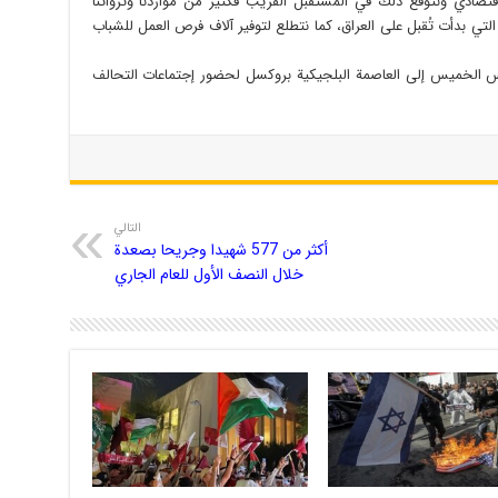
قتصادي ونتوقع ذلك في المستقبل القريب فكثير من مواردنا وثرواتنا
 التي بدأت تُقبل على العراق، كما نتطلع لتوفير آلاف فرص العمل للشباب
س الخميس إلى العاصمة البلجيكية بروكسل لحضور إجتماعات التحالف
التالي
أكثر من 577 شهيدا وجريحا بصعدة
خلال النصف الأول للعام الجاري