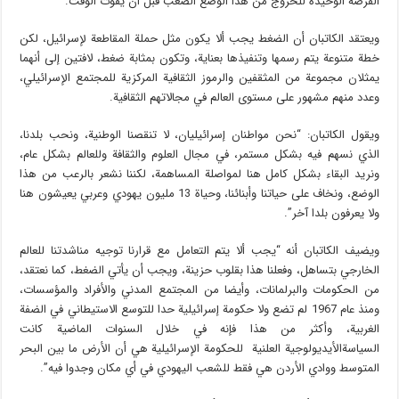
الفرصة الوحيدة للخروج من هذا الوضع الصعب قبل أن يفوت الوقت.
ويعتقد الكاتبان أن الضغط يجب ألا يكون مثل حملة المقاطعة لإسرائيل، لكن
خطة متنوعة يتم رسمها وتنفيذها بعناية، وتكون بمثابة ضغط، لافتين إلى أنهما
يمثلان مجموعة من المثقفين والرموز الثقافية المركزية للمجتمع الإسرائيلي،
وعدد منهم مشهور على مستوى العالم في مجالاتهم الثقافية.
ويقول الكاتبان: “نحن مواطنان إسرائيليان، لا تنقصنا الوطنية، ونحب بلدنا،
الذي نسهم فيه بشكل مستمر، في مجال العلوم والثقافة وللعالم بشكل عام،
ونريد البقاء بشكل كامل هنا لمواصلة المساهمة، لكننا نشعر بالرعب من هذا
الوضع، ونخاف على حياتنا وأبنائنا، وحياة 13 مليون يهودي وعربي يعيشون هنا
ولا يعرفون بلدا آخر”.
ويضيف الكاتبان أنه “يجب ألا يتم التعامل مع قرارنا توجيه مناشدتنا للعالم
الخارجي بتساهل، وفعلنا هذا بقلوب حزينة، ويجب أن يأتي الضغط، كما نعتقد،
من الحكومات والبرلمانات، وأيضا من المجتمع المدني والأفراد والمؤسسات،
ومنذ عام 1967 لم تضع ولا حكومة إسرائيلية حدا للتوسع الاستيطاني في الضفة
الغربية، وأكثر من هذا فإنه في خلال السنوات الماضية كانت
السياسةالأيديولوجية العلنية للحكومة الإسرائيلية هي أن الأرض ما بين البحر
المتوسط ووادي الأردن هي فقط للشعب اليهودي في أي مكان وجدوا فيه”.