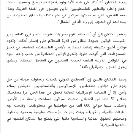
ويجد الكاتبان أنه “بناء على هذه الأيديولوجية فإنه تم توسيع وتعميق عمليات
القمع والطرد والتطهير للفلسطينيين الذين يعيشون في الضفة الغربية، وهذا
يضم القدس، التي تم ضمتها إسرائيل في عام 1967، والمناطق الحدودية من
بيت لحم في الجنوب إلى رام الله في الشمال”.
ويشير الكاتبان إلى أن “المحاكم تقوم بإجراءات لشرعنة تدمير قرى كاملة، ومرر
الكنيست قوانين جديدة لتقلل من قدرة المحاكم على إصدار أحكام، وتقوم
قوانين أخرى بشرعنة إضافية لمصادرة الأراضي الفلسطينية الخاصة، في تحيز
للمستوطنات التي أقيمت عليها، وتخرق قوانين المصادرة من جانب واحد البنود
في القوانين الدولية الداعية لحماية المدنيين في المناطق المحتلة، وبعضها
يخرق القانون الإسرائيلي ذاته”.
ويعلق الكاتبان قائلين إن “المجتمع الدولي يتحدث ولسنوات طويلة عن حل
يقوم على دولتين منفصلتين، للإسرائيليين والفلسطينيين، تعيشان بسلام
وأمن، إلا أن السياسة الإسرائيلية الحالية تجعل من هذا الحل أمرا مستحيلا،
وخلال 51 عاما من الاحتلال صادرت إسرائيل مساحات واسعة من الأرض،
وأسكنت عليها حوالي 600 ألف من مواطنيها في مستوطنات، وقدمت لهم
الطرقات والمياه والكهرباء، وبنت ومولت مؤسسات تعليمية وصحية وثقافية،
ومنحتهم الحقوق المدنية والسياسية ذاتها التي يتمتع بها السكان أنفسهم في
مناطقها السيادية”.