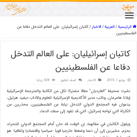
الرئيسية
/
العربیة
/
الاخبار
/
كاتبان إسرائيليان: على العالم التدخل دفاعا عن
الفلسطينيين
كاتبان إسرائيليان: على العالم التدخل
دفاعا عن الفلسطينيين
يوليو 1, 2018
الاخبار
اضف تعليق
428 زيارة
نشرت صحيفة “الغارديان” مقالا مشتركا لكل من الكاتبة والمترجمة الإسرائيلية
إيلانا هامرمان، ونائب مدير الأكاديمية الإسرائيلية للعلوم والآداب ديفيد هرئيل،
يدعوان فيه المجتمع الدولي التدخل نيابة عن الفلسطينيين، محذرين من
الكارثة التي تواجه إسرائيل، التي قد تقود إلى سفك الدماء.
ويقول الكاتبان في مقالهما، إن الوقت قد حان أمام المجتمع الدولي للتحرك
بحزم، مشيرين إلى أن دعما وضغطا خارجيا قويا -سياسيا واقتصاديا وثقافيا- هو