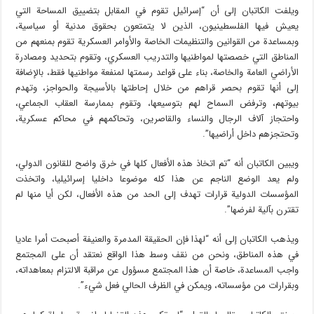
ويلفت الكاتبان إلى أن “إسرائيل تقوم في المقابل بتضييق المساحة التي
يعيش فيها الفلسطينيون، الذين لا يتمتعون بحقوق مدنية أو سياسية،
وبمساعدة من القوانين والتنظيمات الخاصة والأوامر العسكرية تقوم بمنعهم من
المناطق التي خصصتها لمواطنيها والتدريب العسكري، وتقوم بتحديد ومصادرة
الأراضي العامة والخاصة، بناء على قواعد رسمتها لمنفعة مواطنيها فقط، بالإضافة
إلى أنها تقوم بحصر قراهم من خلال إحاطتها بالأسيجة والحواجز، وتهدم
بيوتهم، وترفض السماح لهم بتوسيعها، وتقوم بممارسة العقاب الجماعي،
واحتجاز آلاف الرجال والنساء والقاصرين، وتحاكمهم في محاكم عسكرية،
وتحتجزهم داخل أراضيها”.
ويبين الكاتبان أنه “تم اتخاذ هذه الأفعال كلها في خرق واضح للقانون الدولي،
ولم يعد الوضع الناجم عن هذا كله موضوعا داخليا إسرائيليا، واتخذت
المؤسسات الدولية قرارات تهدف إلى الحد من هذه الأفعال، لكن أيا منها لم
تقترن بآلية لفرضها”.
ويذهب الكاتبان إلى أنه “لهذا فإن الحقيقة المدمرة والعنيفة أصبحت أمرا عاديا
في هذه المناطق، ونحن من نقف وسط هذا الواقع نعتقد أن على المجتمع
واجب المساعدة، خاصة أن هذا المجتمع مسؤول عن مراقبة الالتزام بمعاهداته،
وبقرارات من مؤسساته، ويمكن في الظرف الحالي فعل شيء”.