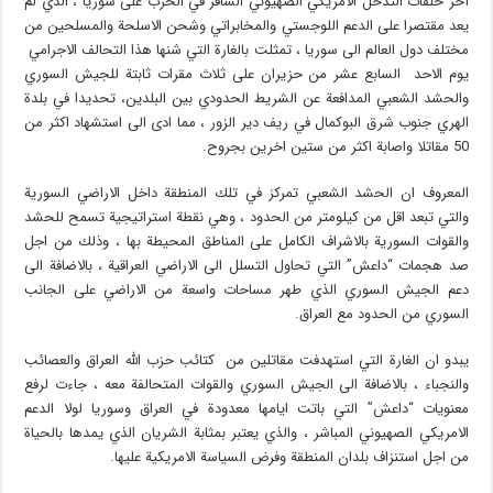
آخر حلقات التدخل الامريكي الصهيوني السافر في الحرب على سوريا ، الذي لم
يعد مقتصرا على الدعم اللوجستي والمخابراتي وشحن الاسلحة والمسلحين من
مختلف دول العالم الى سوريا ، تمثلت بالغارة التي شنها هذا التحالف الاجرامي
يوم الاحد السابع عشر من حزيران على ثلاث مقرات ثابتة للجيش السوري
والحشد الشعبي المدافعة عن الشريط الحدودي بين البلدين، تحديدا في بلدة
الهري جنوب شرق البوكمال في ريف دير الزور ، مما ادى الى استشهاد اكثر من
50 مقاتلا واصابة اكثر من ستين اخرين بجروح.
المعروف ان الحشد الشعبي تمركز في تلك المنطقة داخل الاراضي السورية
والتي تبعد اقل من كيلومتر من الحدود ، وهي نقطة استراتيجية تسمح للحشد
والقوات السورية بالاشراف الكامل على المناطق المحيطة بها ، وذلك من اجل
صد هجمات “داعش” التي تحاول التسلل الى الاراضي العراقية ، بالاضافة الى
دعم الجيش السوري الذي طهر مساحات واسعة من الاراضي على الجانب
السوري من الحدود مع العراق.
يبدو ان الغارة التي استهدفت مقاتلين من كتائب حزب الله العراق والعصائب
والنجباء ، بالاضافة الى الجيش السوري والقوات المتحالفة معه ، جاءت لرفع
معنويات “داعش” التي باتت ايامها معدودة في العراق وسوريا لولا الدعم
الامريكي الصهيوني المباشر ، والذي يعتبر بمثابة الشريان الذي يمدها بالحياة
من اجل استنزاف بلدان المنطقة وفرض السياسة الامريكية عليها.