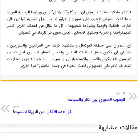
قلنا ذريعة لاننا نعتقد جازمين ان امريكا و”اسرائيل” ومن ورائهما الرجعية العربية
، ما كانت لتفرض الحرب على سوريا والعراق الا من اجل تقسيم البلدين الى
امارات طائفية وقومية وشرذمة شعبيهما ، كل ما يقال عن اهداف اخرى كنشر
الديمقراطية والحرية وحقوق الانسان ، ليس سوى ذرا للرماد في العيوان.
ان العدوان على منطقة البوكمال واستشهاد كوكبة من العراقيين والسوريين ،
لابد ان ان يكون حافزا لسلطات البلدين ولمحور المقاومة ، من اجل تعميق
التنسيق العسكري والامني والاستخباراتي والسياسي ، للحيلولة دون محاولات
التحالف الامريكي الصهيوني لبعث الحياة في جسد “داعش” مرة اخرى.
السابق
الجنوب السوري بين النار والسياسة
التالي
كل هذه الأفكار…من التوراة إنتشرت!
مقالات مشابهة