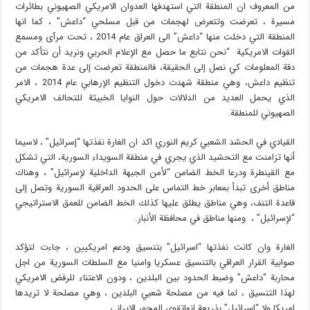
من المعروف ان المنطقة التي استهدفها العدوان الامريكي الصهيوني بطائرات
مسيرة ، تعرضت وتتعرض لهجمات من قبل مسلحي “داعش” ، كما انها
المنطقة التي دخلت منها “داعش” الى العراق عام 2014 ، تحت مرآى ومسمع
القوات الامريكية “نحن نتابع ما حصل مع الإعلام الحربي ونريد أن نتأكد من
دقة المعلومات كي نصل إلى الحقيقة، فالمنطقة تعرضت إلى عدة هجمات من
تنظيم داعش، وهي منطقة شهدت دخول التنظيم الإرهابي عام 2014 ، الامر
الذي يحمل العديد من الدلالات حول النوايا الخبيثة للتحالف الامريكي
الصهيوني للمنطقة.
القيادي في الحشد الشعبي كريم النوري اكد ان الغارة نفذتها “إسرائيل” ، لاسيما
أنها تزامنت مع التحشيد الذي يجري في منطقة السويداء السورية، التي تشكل
مع القينطرة ودرعا الخط الضامن “لأمن الجبهة الداخلية لإسرائيل” ، وهناك
مناطق أخرى تبدأ بمعابر خط التماس على الحدود العراقية السورية وتصل إلى
قاعدة التنف، وهي مناطق يطلق عليها كذلك الخط الضامن للعمق الاستراتيجي
“لإسرائيل” ، ومنها مناطق في محافظة الأنبار.
الغارة وان كانت نفذتها “اسرائيل” بتنسيق ودعم امريكيين ، جاءت لتؤكد
صوابية القرار العراقي بالتنسيق عسكريا وامنيا مع السلطات السورية من اجل
محاربة “داعش” وضبط الحدود بين البلدين ، ودون الاعتناء للرفض الامريكي
لهذا التنسيق ، لما فيه من مصلحة شعبي البلدين ، وهي مصلحة لا تريدها
امريكا ولا “اسرائيل” بذريعة انهاتقوي المحور الايراني.