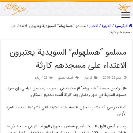
الرئيسية
/
العربیة
/
الاخبار
/
مسلمو “هسلهولم” السويدية يعتبرون الاعتداء على
مسجدهم كارثة
مسلمو “هسلهولم” السويدية يعتبرون
الاعتداء على مسجدهم كارثة
مايو 23, 2018
الاخبار
اضف تعليق
402 زيارة
قال رئيس جمعية “هسلهولم” الإسلامية في السويد، إسماعيل دراجي، إن حرق
مسجد المدينة في شهر رمضان يعد كارثة ألمت بجميع السكان.
أضاف دراجي أنه يشعر بالحزن نتيجة هذه الكارثة التي تشهدها المدينة للمرة
الأولى.
ومساء أمس الأول السبت، أضرم شخص مجهول الهوية النار في مسجد بأربعة
طوابق ويتسع لـ 200 شخص في مدينة هسلهولم بمقاطعة سكونة جنوبي