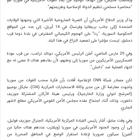
وبحسب ماتيس، فإن الهدف الوحيد من بقاء القوات الأمريكية في سوريا هو
“محاصرة مسلحي تنظيم الدولة الإسلامية وهزيمتهم”.
وذكر وزير الدفاع الأمريكي أن الضربة الصاروخية الأخيرة التي وجهتها الولايات
المتحدة (إلى جانب بريطانيا وفرنسا)، في 14 أبريل، إلى عدد من المواقع
الحكومية السورية، “ردا” على الهجوم الكيميائي المفترض في بلدة دوما قرب
دمشق، ليست مؤشرا على تصعيد النزاع في هذا البلد.
وفي 29 مارس الماضي، أعلن الرئيس الأمريكي، دونالد ترامب، عن قرب عودة
العسكريين الأمريكيين من سوريا إلى وطنهم، لأن بقاءهم هناك لا معنى له مع
انتهاء العملية ضد “داعش”.
لكن مصادر شبكة CNN الإعلامية أفادت بأن فكرة سحب القوات من سوريا
واجهت معارضة كل من مدير وكالة الاستخبارات المركزية (CIA)، مايكل بومبيو
(المرشح لتولي وزارة الخارجية)، ورئيس هيئة الأركان المشتركة جوزيف
دانفورد، وذلك أثناء اجتماع عقده مجلس الأمن القومي الأمريكي مطلع الشهر
الجاري.
وفي وقت سابق، أشار رئيس القيادة المركزية الأمريكية، الجنرال جوزيف فوتيل،
إلى أن وجود الجنود الأمريكيين في سوريا (ويقترب عددهم هناك حاليا من
ألفين) سيكون ضروريا لإعادة استقرار الوضع في المناطق المحررة من