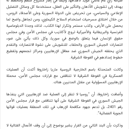
صياغة رأي عام عالمي مؤيد لأهدافها، وأيضا في إطار مشروع منظم ومخطط له
يهدف إلى تشويش الأذهان والتأثير على العقل، مستخدمة كل وسائل التضليل
الإعلامي والسياسي، من تحريض على الدولة السورية وعلى الأصدقاء الروس،
من خلال اختلاق مسرحيات استخدام السلاح الكيماوي، ومن تجاهل واضح لما
يحصل على الأرض، وكذب مستمر وتكرار لهذا الكذب، لذلك وجدنا الدبلوماسية
الفرنسية والبريطانية والأميركية تروج لأكاذيب في مجلس الأمن وفي مجلس
حقوق الإنسان فيما يتعلق بالوضع في سوريا، وكل ذلك يأتي على ضوء
انتصارات الجيش السوري والحلفاء، للتشويش على نشوة الانتصارات والتقدم
الذي يحققه الجيش السوري ضد معاقل الإرهابيين ومراكز تجمعهم وتقطيع
خطوط إمدادهم في الغوطة الشرقية.
وكانت المتحدثة باسم الخارجية الروسية ماريا زاخاروفا أكدت أن العمليات
العسكرية في الغوطة الشرقية لا تتناقض مع قرارات مجلس الأمن، محملة
الإرهابيين المسؤولية عن مقتل المدنيين هناك.
وأضافت زاخاروفا، أن “روسيا لا تنظر إلى العملية ضد الإرهابيين التي ينفذها
الجيش السوري في الغوطة الشرقية على أنها تتناقض مع قرار مجلس الأمن
رقم 2401، بل تدعم جهود مكافحة الإرهاب في تلك المنطقة بعمليات قواتها
الجوية الفضائية”.
وذكرت بأن البند الثاني من القرار يشير بوضوح إلى أن وقف الأعمال القتالية لا