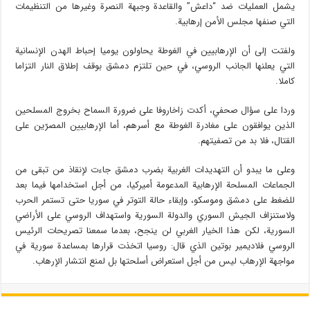
يشمل العمليات ضد “داعش” والقاعدة وجبهة النصرة وغيرها من التنظيمات
التي صنفها مجلس الأمن إرهابية.
ولفتت إلى أن الإرهابيين في الغوطة يحاولون يوميا إحباط الهدن الإنسانية
التي يعلنها الجانب الروسي، في حين تلتزم دمشق بوقف إطلاق النار التزاما
كاملا.
وردا على سؤال صحفي، أكدت زاخاروفا على ضرورة السماح بخروج المسلحين
الذين يوافقون على مغادرة الغوطة مع أسرهم، أما الإرهابيين المصرّين على
القتال، فلا بد من تصفيتهم.
وعلى ما يبدو أن التهديدات الغربية بضرب دمشق جاءت لإنقاذ من تبقى من
الجماعات المسلحة الإرهابية المدعومة أميركيا، من أجل استخدامها فيما بعد
للضغط على دمشق وموسكو، وإبقاء حالة التوتر في سوريا حتى تستمر الحرب
ولاستنزاف الجيش السوري والدولة السورية واستهداف الروسي على الأراضي
السورية، لكن هذا الخيار الغربي لن ينجح، بعدما سمعنا تصريحات الرئيس
الروسي فلاديمير بوتين الذي قال: روسيا اتخذت قرارها بمساعدة سورية في
مواجهة الإرهاب ليس من أجل استعراض أسلحتها بل لمنع انتشار الإرهاب.