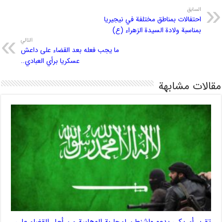
السابق
احتفالات بمناطق مختلفة في نيجيريا
بمناسبة ولادة السيدة الزهراء (ع)
التالي
ما يجب فعله بعد القضاء على داعش
عسكريا برأي العبادي..
مقالات مشابهة
تقرير أمريكي يدعو واشنطن لمحاربة الوهابية من أجل القضاء على