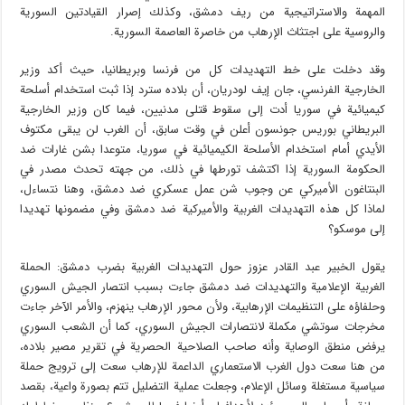
المهمة والاستراتيجية من ريف دمشق، وكذلك إصرار القيادتين السورية
والروسية على اجتثاث الإرهاب من خاصرة العاصمة السورية.
وقد دخلت على خط التهديدات كل من فرنسا وبريطانيا، حيث أكد وزير
الخارجية الفرنسي، جان إيف لودريان، أن بلاده سترد إذا ثبت استخدام أسلحة
كيميائية في سوريا أدت إلى سقوط قتلى مدنيين، فيما كان وزير الخارجية
البريطاني بوريس جونسون أعلن في وقت سابق، أن الغرب لن يبقى مكتوف
الأيدي أمام استخدام الأسلحة الكيميائية في سوريا، متوعدا بشن غارات ضد
الحكومة السورية إذا اكتشف تورطها في ذلك، من جهته تحدث مصدر في
البنتاغون الأميركي عن وجوب شن عمل عسكري ضد دمشق، وهنا نتساءل،
لماذا كل هذه التهديدات الغربية والأميركية ضد دمشق وفي مضمونها تهديدا
إلى موسكو؟
يقول الخبير عبد القادر عزوز حول التهديدات الغربية بضرب دمشق: الحملة
الغربية الإعلامية والتهديدات ضد دمشق جاءت بسبب انتصار الجيش السوري
وحلفاؤه على التنظيمات الإرهابية، ولأن محور الإرهاب ينهزم، والأمر الآخر جاءت
مخرجات سوتشي مكملة لانتصارات الجيش السوري، كما أن الشعب السوري
يرفض منطق الوصاية وأنه صاحب الصلاحية الحصرية في تقرير مصير بلاده،
من هنا سعت دول الغرب الاستعماري الداعمة للإرهاب سعت إلى ترويج حملة
سياسية مستغلة وسائل الإعلام، وجعلت عملية التضليل تتم بصورة واعية، بقصد