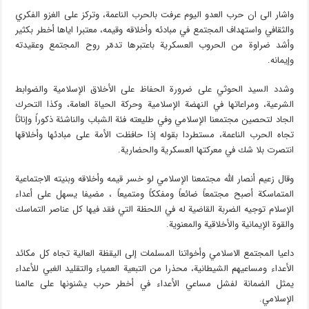
واشار الى ان حرب العدو اليوم عرفت بالحرب الناعمة، وتركز على الغزو الفكري
والثقافي واستهداف المجتمع في مبادئه وأخلاقه وقيمه، معتبرا اياها أخطر بكثير
وأشد ضراوة من الحروب العسكرية باعتبرها تدمّر روح المجتمع وعقيدته
وإيمانه.
وشدد السيد الحوثي على ضرورة الحفاظ على الأخلاق الإسلامية والضوابط
الشرعية، ومراعاتها في النهضة الإسلامية وحركة الحياة العامة، وكذا التحرك
الجاد لتحصين مجتمعنا الإسلامي وفي طليعته فئة الشباب والناشئة ذكوراً وإناثاً
تجاه الحرب الناعمة، مستطردا بقوله إذا حافظت الأمة على مبادئها وأخلاقها
انتصرت بلا شك في معركتها العسكرية والحضارية.
وقال زعيم أنصار الله مجتمعنا الإسلامي لو خسر قيمه وأخلاقه وبنيته الاجتماعية
المتماسكة أصبح مجتمعاً ضائعاً ومفككاً ومتميعاً ، مضيفا يسهل على أعداء
الإسلام توجيه الضربة القاضية له في اللحظة التي فقد فيها كل عناصر التماسك
والقوة الإيمانية والأخلاقية والمعنوية.
داعيا المجتمع الاسلامي وأخواتنا المسلمات إلى اليقظة العالية تجاه كل مكائد
الأعداء ومساعيهم الشيطانية، محذرا من التبعية العمياء والتقليد الغبي للأعداء
يمثل الضمانة لفشل مساعي الأعداء في أخطر حرب يشنونها على عالمنا
الإسلامي.