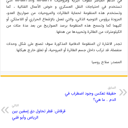
في الدعم المباشر للقوات البرية ومروحيات Mi-8MTV وMi-8MTSh التي
تستخدم في احتياجات النقل العسكري و خوض الأعمال القتالية ، كما
وتستخدم هذه المنظومة لحماية الطائرات والمروحيات من صواريخ العدو،
المزودة برؤوس التوجيه الذاتي، والتي تعمل بالإشعاع الحراري أو اللاسلكي أو
كليهما كما وتسمح هذه المنظومة برصد الصواريخ عن بعد عدة مئات من
الكيلومترات من الطائرة وتحييدها عن هدفها.
تجدر الاشارة ان المنظومة الدفاعية المذكورة سوف تصنع على شكل وحدات
منفصلة، قد تركب داخل جسم الطائرة أو المروحية، أو تعلق خارج هيكلها.
المصدر: سلاح روسيا
السابق
حقيقة تعكس وجود اضطراب في
الدم .. ما هي؟
التالي
قرقاش: قطر تحاول دق إسفين بين
الرياض وأبو ظبي