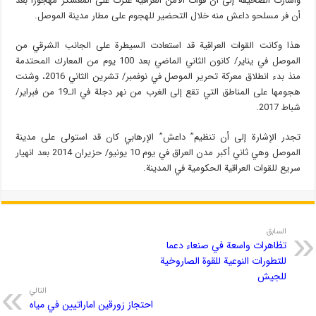
وأشارت الصحيفة إلى أن قوات الأمن العراقية عثرت على المعسكر مهجورا بعد
أن فر مسلحو داعش منه خلال التحضير للهجوم على مطار مدينة الموصل.
هذا وكانت القوات العراقية قد استعادت السيطرة على الجانب الشرقي من
الموصل في يناير/ كانون الثاني الماضي بعد 100 يوم من المعارك المحتدمة
منذ بدء انطلاق معركة تحرير الموصل في نوفمبر/ تشرين الثاني 2016، وشنت
هجومها على المناطق التي تقع إلى الغرب من نهر دجلة في الـ19 من فبراير/
شباط 2017.
تجدر الإشارة إلى أن تنظيم” داعش” الإرهابي كان قد استولى على مدينة
الموصل وهي ثاني أكبر مدن العراق في يوم 10 يونيو/ حزيران 2014 بعد انهيار
سريع للقوات العراقية الحكومية في المدينة.
السابق
تظاهرات واسعة في صنعاء دعما
للتطورات النوعية للقوة الصاروخية
للجيش
التالي
احتجاز زورقين اماراتيين في مياه