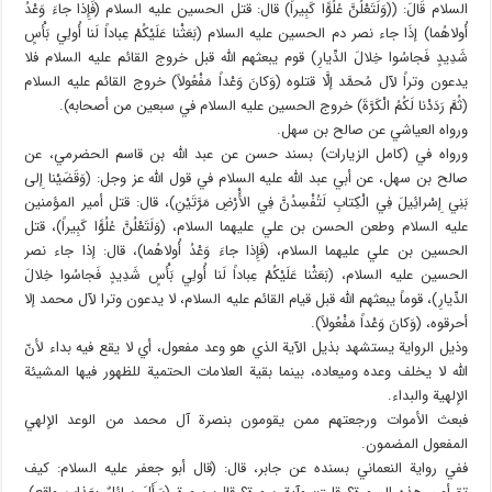
السلام قَالَ: ((وَلَتَعْلُنَّ عُلُوًّا كَبِيراً) قال: قتل الحسين عليه السلام (فَإِذا جاءَ وَعْدُ
أُولاهُما) إذَا جاء نصر دم الحسين عليه السلام (بَعَثْنا عَلَيْكُمْ عِباداً لَنا أُولِي بَأْسٍ
شَدِيدٍ فَجاسُوا خِلالَ الدِّيارِ) قوم يبعثهم الله قبل خروج القائم عليه السلام فلا
يدعون وتراً لآل مُحمَّد إلَّا قتلوه (وَكانَ وَعْداً مَفْعُولاً) خروج القائم عليه السلام
(ثُمَّ رَدَدْنا لَكُمُ الْكَرَّةَ) خروج الحسين عليه السلام في سبعين من أصحابه).
ورواه العياشي عن صالح بن سهل.
ورواه في (كامل الزيارات) بسند حسن عن عبد الله بن قاسم الحضرمي، عن
صالح بن سهل، عن أبي عبد الله عليه السلام في قول الله عز وجل: (وَقَضَيْنا إِلى
بَنِي إِسْرائِيلَ فِي الْكِتابِ لَتُفْسِدُنَّ فِي الأَْرْضِ مَرَّتَيْنِ)، قال: قتل أمير المؤمنين
عليه السلام وطعن الحسن بن علي عليهما السلام، (وَلَتَعْلُنَّ عُلُوًّا كَبِيراً)، قتل
الحسين بن علي عليهما السلام، (فَإِذا جاءَ وَعْدُ أُولاهُما)، قال: إذا جاء نصر
الحسين عليه السلام، (بَعَثْنا عَلَيْكُمْ عِباداً لَنا أُولِي بَأْسٍ شَدِيدٍ فَجاسُوا خِلالَ
الدِّيارِ)، قوماً يبعثهم الله قبل قيام القائم عليه السلام، لا يدعون وترا لآل محمد إلا
أحرقوه، (وَكانَ وَعْداً مَفْعُولاً).
وذيل الرواية يستشهد بذيل الآية الذي هو وعد مفعول، أي لا يقع فيه بداء لأنّ
الله لا يخلف وعده وميعاده، بينما بقية العلامات الحتمية للظهور فيها المشيئة
الإلهية والبداء.
فبعث الأموات ورجعتهم ممن يقومون بنصرة آل محمد من الوعد الإلهي
المفعول المضمون.
ففي رواية النعماني بسنده عن جابر، قال: (قال أبو جعفر عليه السلام: كيف