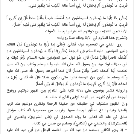
قَرِيبٌ ما تُوعَدُونَ أَمْ يَجْعَلُ لَهُ رَبِّي أَمَداً عالِمُ الْغَيْبِ فَلا يُظْهِرُ عَلى…
(حَتَّى إِذا رَأَوْا ما يُوعَدُونَ فَسَيَعْلَمُونَ مَنْ أَضْعَفُ ناصِراً وَأَقَلُّ عَدَداً قُلْ إِنْ أَدْرِي أَ
قَرِيبٌ ما تُوعَدُونَ أَمْ يَجْعَلُ لَهُ رَبِّي أَمَداً عالِمُ الْغَيْبِ فَلا يُظْهِرُ عَلى غَيْبِهِ أَحَداً).
الآية تبين التلازم بين دولتهم الظاهرة والرجعة للأموات.
وتشرح هذا التلازم في الآية وعلله عدة روايات:
– روى القمّي فِي تفسيره قوله تَعَالَى: (حَتَّى إِذا رَأَوْا ما يُوعَدُونَ) قَالَ القائم
وأمير المؤمنين عليه السلام فِي الرجعة (حَتَّى إِذا رَأَوْا ما يُوعَدُونَ فَسَيَعْلَمُونَ مَنْ
أَضْعَفُ ناصِراً وَأَقَلُّ عَدَداً) قَالَ: هُوَ قول أمير المؤمنين عليه السلام لزُفَر (والله يا
ابن صهّاك لولا عهد مِنْ رسول الله صلى الله عليه وآله وسلم وكتاب مِنْ الله سبق
لعلمت أيّنا أضعف ناصراً وأقلّ عدداً) قَالَ فلما أخبرهم رسول الله صلى الله عليه
وآله وسلم ما يكون مِنْ الرجعة قالوا: متى يكون هَذَا؟ قَالَ الله تَعَالَى (قل) يا
مُحمَّد (قُلْ إِنْ أَدْرِي أَقَرِيبٌ ما تُوعَدُونَ أَمْ يَجْعَلُ لَهُ رَبِّي أَمَداً).
والرواية تشير بوضوح على دلالة الآية عَلَى التلازم بين ظهور دولتهم ووقوع
الرجعة من أنّ كليهما من الوعد الإلهي الذي لا خلف له.
وانّ الظهور مشتبك في حقيقته مع حقيقة الرجعة وتقارن دولتهم عند قرب
إقامتها وقيامها مَعَ تحقُّق الرجعة معها. وقريب من مضمونها انّه كتاب مؤجّل
سابق في علم الله تعالى ما رواه الصدوق في (علل الشرايع)، والطبري في
(المسترشد)، والكليني في (الكافي)، وسليم بن قيس في كتابه.
– إذ روى الكافي بسنده عَنْ عبد الله بن القاسم البطل عَنْ أبي عبد الله عليه