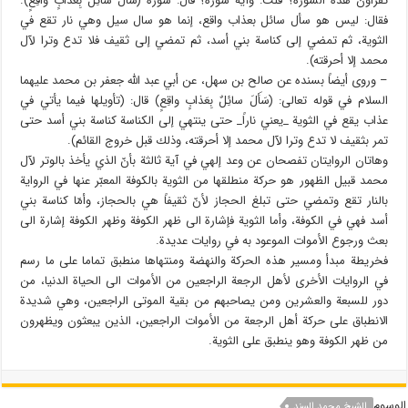
تقرأون هذه السورة؟ قلت: وآية سورة؟ قال: سورة (سَأَلَ سائِلٌ بِعَذابٍ واقِعٍ).
فقال: ليس هو سأل سائل بعذاب واقع، إنما هو سال سيل وهي نار تقع في
الثوية، ثم تمضي إلى كناسة بني أسد، ثم تمضي إلى ثقيف فلا تدع وترا لآل
محمد إلا أحرقته).
– وروى أيضاً بسنده عن صالح بن سهل، عن أبي عبد الله جعفر بن محمد عليهما
السلام في قوله تعالى: (سَأَلَ سائِلٌ بِعَذابٍ واقِعٍ) قال: (تأويلها فيما يأتي في
عذاب يقع في الثوية _يعني ناراً_ حتى ينتهي إلى الكناسة كناسة بني أسد حتى
تمر بثقيف لا تدع وترا لآل محمد إلا أحرقته، وذلك قبل خروج القائم).
وهاتان الروايتان تفصحان عن وعد إلهي في آية ثالثة بأنّ الذي يأخذ بالوتر لآل
محمد قبيل الظهور هو حركة منطلقها من الثوية بالكوفة المعبّر عنها في الرواية
بالنار تقع وتمضي حتى تبلغ الحجاز لأنّ ثقيفاً هي بالحجاز، وأمّا كناسة بني
أسد فهي في الكوفة، وأما الثوية فإشارة الى ظهر الكوفة وظهر الكوفة إشارة الى
بعث ورجوع الأموات الموعود به في روايات عديدة.
فخريطة مبدأ ومسير هذه الحركة والنهضة ومنتهاها منطبق تماما على ما رسم
في الروايات الأخرى لأهل الرجعة الراجعين من الأموات الى الحياة الدنيا، من
دور للسبعة والعشرين ومن يصاحبهم من بقية الموتى الراجعين، وهي شديدة
الانطباق على حركة أهل الرجعة من الأموات الراجعين، الذين يبعثون ويظهرون
من ظهر الكوفة وهو ينطبق على الثوية.
الوسوم
الشيخ محمد السند