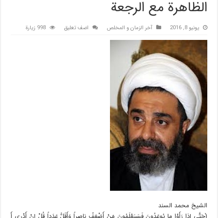
الظاهرة مع الرجعة
يونيو 8, 2016
آخر الزمان و المخلص
اضف تعليق
998 زيارة
الشيخ محمد السند
(حَتَّى إِذا رَأَوْا ما يُوعَدُونَ فَسَيَعْلَمُونَ مَنْ أَضْعَفُ ناصِراً وَأَقَلُّ عَدَداً قُلْ إِنْ أَدْرِي أَ