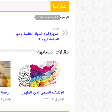
شاركها
الوسوم
الشيخ محمد السند
السابق
ضرورة قيام الدولة العالمية ودور
العولمة في ذلك
مقالات مشابهة
الانقلاب العلمي زمن الظهور
الرجعة 
أبريل 11, 2018
يناير 11, 2017