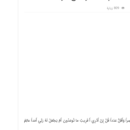
809 زيارة
 وَأَقَلُّ عَدَداً قُلْ إِنْ أَدْرِي أَ قَرِيبٌ ما تُوعَدُونَ أَمْ يَجْعَلُ لَهُ رَبِّي أَمَداً عالِمُ