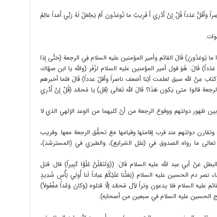
 وَأَقَلُّ عَدَداً قُلْ إِنْ أَدْرِي أَ قَرِيبٌ ما تُوعَدُونَ أَمْ يَجْعَلُ لَهُ رَبِّي أَمَداً عالِمُ
وات.
ْا ما يُوعَدُونَ) قَالَ القائم وأمير المؤمنين عليه السلام فِي الرجعة (حَتَّى إِذا
َأَقَلُّ عَدَداً) قَالَ: هُوَ قول أمير المؤمنين عليه السلام لزُفَر (والله يا ابن صهّاك
اب مِنْ الله سبق لعلمت أيّنا أضعف ناصراً وأقلّ عدداً) قَالَ فلما أخبرهم
قالوا: متى يكون هَذَا؟ قَالَ الله تَعَالَى (قل) يا مُحمَّد (قُلْ إِنْ أَدْرِي
م بين ظهور دولتهم ووقوع الرجعة من أنّ كليهما من الوعد الإلهي الذي لا
قارن دولتهم عند قرب إقامتها وقيامها مَعَ تحقُّق الرجعة معها. وقريب
تعالى ما رواه الصدوق في (علل الشرايع)، والطبري في (المسترشد)،
ْ أبي عبد الله عليه السلام قَالَ: ((وَلَتَعْلُنَّ عُلُوًّا كَبِيراً) قال: قتل
 نصر دم الحسين عليه السلام (بَعَثْنا عَلَيْكُمْ عِباداً لَنا أُولِي بَأْسٍ شَدِيدٍ
م عليه السلام فلا يدعون وتراً لآل مُحمَّد إلَّا قتلوه (وَكانَ وَعْداً مَفْعُولاً)
َّةَ) خروج الحسين عليه السلام في سبعين من أصحابه).