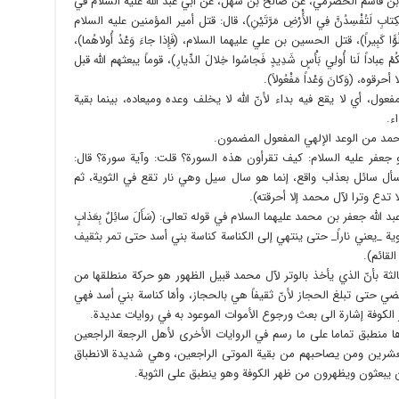
 بن قاسم الحضرمي، عن صالح بن سهل، عن أبي عبد الله عليه السلام في
كِتابِ لَتُفْسِدُنَّ فِي الأَْرْضِ مَرَّتَيْنِ)، قال: قتل أمير المؤمنين عليه السلام
ا كَبِيراً)، قتل الحسين بن علي عليهما السلام، (فَإِذا جاءَ وَعْدُ أُولاهُما)،
ِباداً لَنا أُولِي بَأْسٍ شَدِيدٍ فَجاسُوا خِلالَ الدِّيارِ)، قوماً يبعثهم الله قبل
وه، (وَكانَ وَعْداً مَفْعُولاً).
ول، أي لا يقع فيه بداء لأنّ الله لا يخلف وعده وميعاده، بينما بقية
ء.
مد من الوعد الإلهي المفعول المضمون.
بو جعفر عليه السلام: كيف تقرأون هذه السورة؟ قلت: وآية سورة؟ قال:
 هو سأل سائل بعذاب واقع، إنما هو سال سيل وهي نار تقع في الثوية، ثم
دع وترا لآل محمد إلا أحرقته).
له جعفر بن محمد عليهما السلام في قوله تعالى: (سَأَلَ سائِلٌ بِعَذابٍ
لثوية _يعني ناراً_ حتى ينتهي إلى الكناسة كناسة بني أسد حتى تمر بثقيف
لقائم).
ثة بأنّ الذي يأخذ بالوتر لآل محمد قبيل الظهور هو حركة منطلقها من
 وتمضي حتى تبلغ الحجاز لأنّ ثقيفاً هي بالحجاز، وأمّا كناسة بني أسد فهي
ر الكوفة إشارة الى بعث ورجوع الأموات الموعود به في روايات عديدة.
 منطبق تماما على ما رسم في الروايات الأخرى لأهل الرجعة الراجعين
العشرين ومن يصاحبهم من بقية الموتى الراجعين، وهي شديدة الانطباق
ن يبعثون ويظهرون من ظهر الكوفة وهو ينطبق على الثوية.