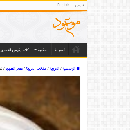
فارسی
English
الصراط
المکتبة
كلام رئيس التحرير
الرئيسية
/
العربیة
/
مقالات العربیة
/
عصر الظهور
/
تز