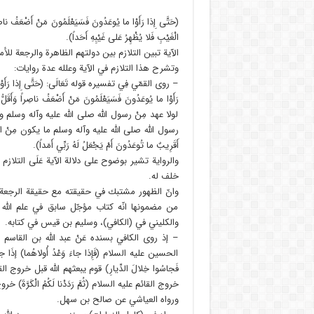
(حَتَّى إِذا رَأَوْا ما يُوعَدُونَ فَسَيَعْلَمُونَ مَنْ أَضْعَفُ ناصِراً
الْغَيْبِ فَلا يُظْهِرُ عَلى غَيْبِهِ أَحَداً).
الآية تبين التلازم بين دولتهم الظاهرة والرجعة للأم
وتشرح هذا التلازم في الآية وعلله عدة روايات:
– روى القمّي فِي تفسيره قوله تَعَالَى: (حَتَّى إِذا رَأَو
رَأَوْا ما يُوعَدُونَ فَسَيَعْلَمُونَ مَنْ أَضْعَفُ ناصِراً و
لولا عهد مِنْ رسول الله صلى الله عليه وآله وسلم وكت
رسول الله صلى الله عليه وآله وسلم ما يكون مِنْ الرجعة 
أَقَرِيبٌ ما تُوعَدُونَ أَمْ يَجْعَلُ لَهُ رَبِّي أَمَداً).
والرواية تشير بوضوح على دلالة الآية عَلَى التلاز
خلف له.
وانّ الظهور مشتبك في حقيقته مع حقيقة الرجعة وت
من مضمونها انّه كتاب مؤجّل سابق في علم الله 
والكليني في (الكافي)، وسليم بن قيس في كتابه.
– إذ روى الكافي بسنده عَنْ عبد الله بن القاسم البطل عَن
الحسين عليه السلام (فَإِذا جاءَ وَعْدُ أُولاهُما) إذَا جاء
فَجاسُوا خِلالَ الدِّيارِ) قوم يبعثهم الله قبل خروج القائ
خروج القائم عليه السلام (ثُمَّ رَدَدْنا لَكُمُ الْكَر
ورواه العياشي عن صالح بن سهل.