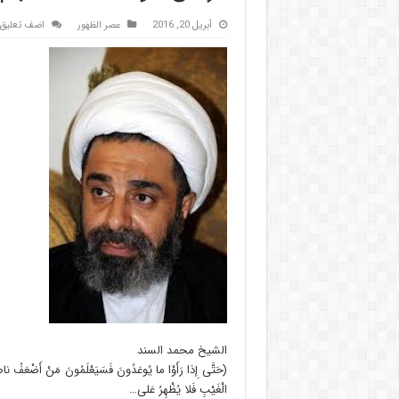
أبريل 20, 2016
عصر الظهور
اضف تعليق
الشيخ محمد السند
(حَتَّى إِذا رَأَوْا ما يُوعَدُونَ فَسَيَعْلَمُونَ مَنْ أَضْعَفُ ناصِراً
الْغَيْبِ فَلا يُظْهِرُ عَلى…