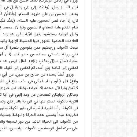
ورواه في (كامل الزيارات) بسند حسن عن عبد الله
قول الله عز وجل: (وَقَضَيْنا إِلى بَنِي إِسْرائِيلَ فِي الْ
وطعن الحسن بن علي عليهما السلام، (وَلَتَعْلُنَّ عُلُوًّ
قال: إذا جاء نصر الحسين عليه السلام، (بَعَثْنا عَلَيْكُمْ ع
قيام القائم عليه السلام، لا يدعون وترا لآل محمد إلا أحرق
وذيل الرواية يستشهد بذيل الآية الذي هو وعد مفع
العلامات الحتمية للظهور فيها المشيئة الإلهية والبدا
فبعث الأموات ورجعتهم ممن يقومون بنصرة آل مح
ففي رواية النعماني بسنده عن جابر، قال: (قال أ
سورة (سَأَلَ سائِلٌ بِعَذابٍ واقِعٍ). فقال: ليس
تمضي إلى كناسة بني أسد، ثم تمضي إلى ثقيف فلا ت
– وروى أيضاً بسنده عن صالح بن سهل، عن أبي عبد ال
واقِعٍ) قال: (تأويلها فيما يأتي في عذاب يقع في ا
لا تدع وترا لآل محمد إلا أحرقته، وذلك قبل خروج ا
وهاتان الروايتان تفصحان عن وعد إلهي في آية ثال
الثوية بالكوفة المعبّر عنها في الرواية بالنار تقع
في الكوفة، وأما الثوية فإشارة الى ظهر الكوفة وظه
فخريطة مبدأ ومسير هذه الحركة والنهضة ومنتهاها
من الأموات الى الحياة الدنيا، من دور للسبعة و
على حركة أهل الرجعة من الأموات الراجعين، الذي