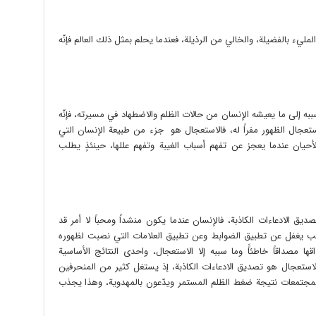
مليء بالفضيلة، والخالي من الرذيلة، فعندما يحلم بمثل ذلك العالم فإنّه
ه إلى ما يعيشه الإنسان من حالات الظلم والاضطهاد في مسيرته، فإنّه
 استعجال الظهور مفراً له، فالاستعجال هو جزء من طبيعة الإنسان التي
حيان عندما يعجز عن تفهم أسباب الغيبة وتفهم عللها، حينئذٍ يطلب
ديق الادعاءات الكاذبة، فالإنسان عندما يكون منشداً ومحباً لا أمر قد
ب يغفل عن تطبيق الضوابط وعن تطبيق العلامات التي نصبت لظهوره
قها مصداقاً خاطئاًَ وما سببه إلا الاستعجال، واحدى النتائج الأساسية
لاستعجال هو تصديق الادعاءات الكاذبة، إذ يستغل كثير من المنحرفين
 المجتمعات نتيجة ضغط الظلم المستمر ويدّعون بالمهدوية، وهذا يجذب