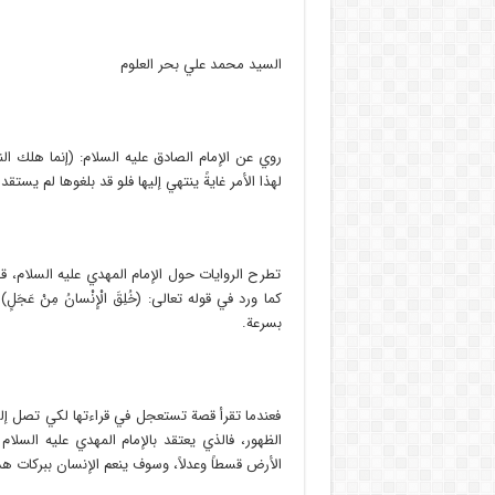
السيد محمد علي بحر العلوم
روي عن الإمام الصادق عليه السلام: (إنما هلك النا
لهذا الأمر غايةً ينتهي إليها فلو قد بلغوها لم يستقد
تطرح الروايات حول الإمام المهدي عليه السلام، ق
كما ورد في قوله تعالى: (خُلِقَ الْإِنْسانُ مِنْ عَ
بسرعة.
فعندما تقرأ قصة تستعجل في قراءتها لكي تصل إل
الظهور، فالذي يعتقد بالإمام المهدي عليه السلا
الأرض قسطاً وعدلاً، وسوف ينعم الإنسان ببركات هذ