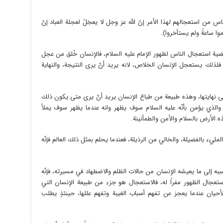
س من استعجالهم لهذا الأمر إنّ الله عز وجل لا يعجَلُ لعجلة العباد إنّ
موا ساعةً ولم يستأخروا).
ضية استعجال الناس لظهور الإمام عليه السلام، فالإنسان خُلق من عجل
جَلٍ) فلذلك يستعجل الإنسان الخلاص، لانه يريد أنْ يرى النتيجة، والنهاية
ى نهايتها، وهذه طبيعة من طباع الإنسان يريد أنْ يرى متى يكون ذلك
م والذي يؤمن بأنّه عليه السلام سوف يظهر وانه عندما يظهر سوف يملأ
ه الأرض بالسلام والأمن والطمأنينة.
مليء بالفضيلة، والخالي من الرذيلة، فعندما يحلم بمثل ذلك العالم فإنّه
ه إلى ما يعيشه الإنسان من حالات الظلم والاضطهاد في مسيرته، فإنّه
 استعجال الظهور مفراً له، فالاستعجال هو جزء من طبيعة الإنسان التي
حيان عندما يعجز عن تفهم أسباب الغيبة وتفهم عللها، حينئذٍ يطلب