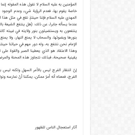
المؤمنين به عليه السلام لا نقول هذه المقوله إنما نق
خاصة يقوم بها، فعدم الرؤية شيء وعدم الوجود ش
المهدي عليه السلام فإننا حينئذٍ نقع في مثل هذا 
عندما يسأله جابرJ عن ذلك: (هل ينتفع 
ينتفعون به ويستضيئون بنور ولايته في غيبته كا
بنورها وبضوئها، والسحاب لا يمنع النهار، ولا يمنع
الإمام نحن ننتفع به، وله دور مهم في حياتنا حينئذ
وهذا الاعتقاد هو الذي يعطينا الصبر والقوة على
يقينية صحيحة، فبذلك نتجاوز هذه المحنة والمرض
إنّ انتظار الفرج ليس بالأمر السهل ولكنه ليس بال
الفرج، فمعناه أنه أمرٌ ممكن، يمكننا أنْ نمارسه ونو
آثار استعجال الناس للظهور