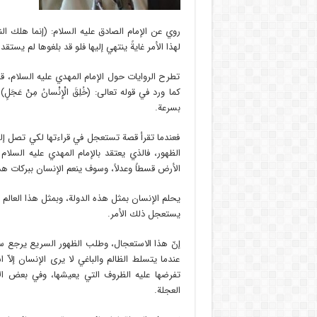
روي عن الإمام الصادق عليه السلام: (إنما هلك النا
لهذا الأمر غايةً ينتهي إليها فلو قد بلغوها لم يستقد
تطرح الروايات حول الإمام المهدي عليه السلام، ق
كما ورد في قوله تعالى: (خُلِقَ الْإِنْسانُ مِنْ عَ
بسرعة.
فعندما تقرأ قصة تستعجل في قراءتها لكي تصل إل
الظهور، فالذي يعتقد بالإمام المهدي عليه السلا
الأرض قسطاً وعدلاً، وسوف ينعم الإنسان ببركات هذ
يحلم الإنسان بمثل هذه الدولة، وبمثل هذا العالم ال
يستعجل ذلك الأمر.
إنّ هذا الاستعجال، وطلب الظهور السريع يرجع سبب
عندما يتسلط الظالم والباغي لا يرى الإنسان إلاّ
تفرضها عليه الظروف التي يعيشها، وفي بعض الأ
العجلة.