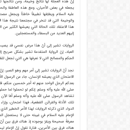
إنّ هذه العجلة لها نتائج وخيمة، ومن نتائجها تص
يجعله في بعض الأحيان، ومع هذه العاطفة والح
عليه السلام ويطبّقها تطبيقاً خاطئاً ويجعل مصدا
والوخيمة التي قد تنخر في مجتمعنا نتيجة هذا ا
هذا الاعتقاد تلك الحالة التي يعيشها الكثير من
إليهم العديد من البسطاء والمستعجلين.
الروايات تشير إلى أنّ هذا مرض نفسي قد يصيب ال
العباد، إنّ الرواية المتقدمة تشير بشكل صريح إل
الحِكم والمصالح التي لا نعرفها هي التي تجعل للظه
نجد أنَّ الروايات تشير إلى أمر مهم وهو الصبر، إن
الامتحان الذي يعيشه الإنسان، جاء عن الرسول الأ
بعدكم الرجل الواحد منهم له أجر خمسين منكم، قالو
صلى الله عليه وآله وسلم: إنكم لو تحملوا لما حم
تشاهد الرسول صلى الله عليه وآله وسلم أمّا الآن 
تلك الأدلة والقرائن القطعية، فهذا امتحان، وإزاء 
الدواء الذي ذكرته الروايات لهذا الأمر الخطير الذي
الإمام عليه السلام في غيبته حتى لا يستعجل ال
معرفةً صحيحة ويقرّ بوجوده إذ هناك فرق بين أنْ نقو
هناك فرق بين الأمرين، فتارة نقول إنَّ الإمام لي