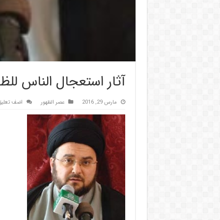
آثار استعجال الناس للظه
مارس 29, 2016
عصر الظهور
اضف تعليق