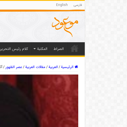
فارسی
English
الصراط
المکتبة
كلام رئيس التحرير
الرئيسية
/
العربیة
/
مقالات العربیة
/
عصر الظهور
/
آث