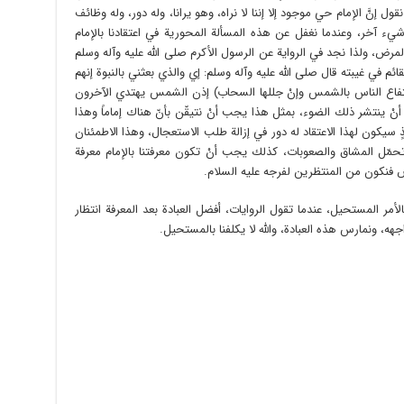
ول إنَّ الإمام حي موجود إلا إننا لا نراه، وهو يرانا، وله دور، وله وظائف
يء آخر، وعندما نغفل عن هذه المسألة المحورية في اعتقادنا بالإمام
المرض، ولذا نجد في الرواية عن الرسول الأكرم صلى الله عليه وآله وسلم
الشيعة بالقائم في غيبته قال صلى الله عليه وآله وسلم: إي والذي بعثني بالنبوة إنهم
نتفاع الناس بالشمس وإنْ جللها السحاب) إذن الشمس يهتدي الآخرون
 أنْ ينتشر ذلك الضوء، بمثل هذا يجب أنْ نتيقّن بأنّ هناك إماماً وهذا
ٍ سيكون لهذا الاعتقاد له دور في إزالة طلب الاستعجال، وهذا الاطمئنان
 تحمّل المشاق والصعوبات، كذلك يجب أنْ تكون معرفتنا بالإمام معرفة
 فنكون من المنتظرين لفرجه عليه السلام.
أمر المستحيل، عندما تقول الروايات، أفضل العبادة بعد المعرفة انتظار
اجهه، ونمارس هذه العبادة، والله لا يكلفنا بالمستحيل.