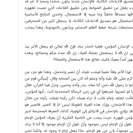
ديق الادعاءات الكاذبة، فالإنسان عندما يكون منشداً ومحباً لا أمر قد
ب يغفل عن تطبيق الضوابط وعن تطبيق العلامات التي نصبت لظهوره
قها مصداقاً خاطئاًَ وما سببه إلا الاستعجال، واحدى النتائج الأساسية
لاستعجال هو تصديق الادعاءات الكاذبة، إذ يستغل كثير من المنحرفين
 المجتمعات نتيجة ضغط الظلم المستمر ويدّعون بالمهدوية، وهذا يجذب
إنسان المؤمن، فعليه الحذر منه، فإنّ الله تعالى لم يجعل الأمر بيد
ى انّ الله لا يستعجل بعجلة العباد، إنّ الله عنده حِكم ومصالح، وهذه
ور أمداً معيناً، فكيف نعالج هذا الاستعجال والعجلة؟.
َّ لهذا الأمر وقتاً معيناً فيجب عليك أنْ تصبر وتتحمل، وهذا هو جزء من
كرم صلى الله عليه وآله وسلم أنه كان بين أصحابه وقال: (سيأتي قوم من
ا يا رسول الله نحن كنا معك ببدر وأحد وحنين، ونزل فينا القرآن، فقال
لوا لم تصبروا صبرهم) أي في زمن الرسالة المحمدية كنت _أيها المؤمن_
فأنت تعتقد بإمام غائب لا تراه بعينك لكن رأيته بقبلك، رأيته من خلال
هذا الامتحان، وإزاء هذه الغيبة الطويلة ليس لنا إلا الصبر، فالصبر هو
 قد يؤدي بالإنسان في الانزلاق إلى الهاوية، كذلك المعرفة الصحيحة لدور
مؤمن ظهوره، حيث يجب من الناحية الفكرية أنْ يعرف المؤمن الإمام
ل إنّ الإمام ليس بموجود وأنْ نقول أنَّ الإمام موجود إلاّ أننا لا نراه،
س موجوداً، إذن من هو الإمام، ماذا يفعل إمام لا وجود له، ولكننا نحن