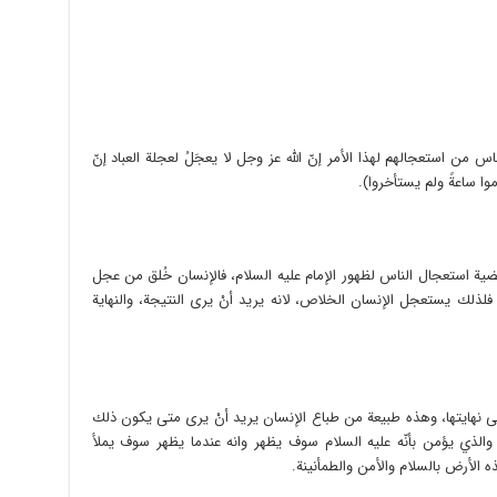
س من استعجالهم لهذا الأمر إنّ الله عز وجل لا يعجَلُ لعجلة العباد إنّ
موا ساعةً ولم يستأخروا).
ضية استعجال الناس لظهور الإمام عليه السلام، فالإنسان خُلق من عجل
جَلٍ) فلذلك يستعجل الإنسان الخلاص، لانه يريد أنْ يرى النتيجة، والنهاية
ى نهايتها، وهذه طبيعة من طباع الإنسان يريد أنْ يرى متى يكون ذلك
م والذي يؤمن بأنّه عليه السلام سوف يظهر وانه عندما يظهر سوف يملأ
ه الأرض بالسلام والأمن والطمأنينة.