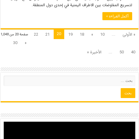
لتسريع المفاوضات بين الاطراف اليمنية في إحدى دول المنطقة.
أكمل القراءة »
20
« الأولى
...
10
«
18
19
21
22
صفحة 20 من 1٬048
30
»
40
50
...
الأخيرة »