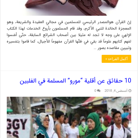
إنّ القرآن هوالمصدر الرئيسي للمسلمين في مجالي العقيدة والشريعة، وهو
المعجزة الخالدة للنبي الأكرم، وقد قام المسلمون بأروع الخدمات لهذا الكتاب
الإلهي على وجه لا تجد له مثيلا بين أصحاب الشرائع السابقة، حتّى أسّسوا
لفهم كتابهم علوماً قد بقي في ظلّها القرآن مفهوماً للأجيال، كما قاموا بتفسيره
وتبيين مقاصده بصور …
أكمل القراءة »
10 حقائق عن أقلية “مورو” المسلمة في الفلبين
أغسطس 4, 2018
0