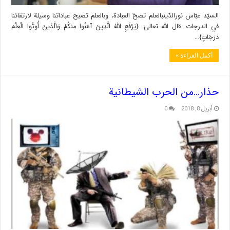
السيّد عبّاس نورالدّينبالعلم تصحّ العبادة، وبالعلم تصبح عباداتنا وسيلة لارتقائنا
في الدرجات. قال الله تعالى: {يَرْفَعِ اللَّهُ الَّذِينَ آمَنُوا مِنكُمْ وَالَّذِينَ أُوتُوا الْعِلْمَ
دَرَجَاتٍ}…
أكمل القراءة »
حذار…من الحرب الشيطانية
أبريل 8, 2018
0