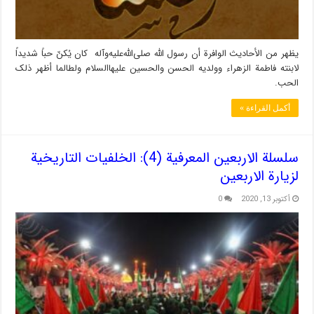
یظهر من الأحادیث الوافرة أن رسول اللّه صلی‌الله‌علیه‌وآله کان یُکنّ حباً شدیداً
لابنته فاطمة الزهراء وولدیه الحسن والحسین علیهاالسلام ولطالما أظهر ذلک
الحب.
أكمل القراءة »
سلسلة الاربعين المعرفية (4): الخلفيات التاريخية
لزيارة الاربعين
أكتوبر 13, 2020
0