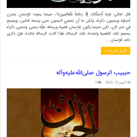
قال تعالى: ﴿وَمَا أَرْسَلْنَاكَ إِلَّا رَحْمَةً لِلْعَالَمِينَ﴾1، حينما يموت الإنسان يحزن
أحباؤه ويحيون ذكراه، ولكن ما أن تمضي السنون حتى ينساه الناس، ويصبح
في خبر كان، لكن حينما يكون للإنسان قضية ورسالة، فإنّه يحيى وتحيى ذكراه
بحجم تلك القضية وامتداد تلك الرسالة، فإذا كانت الرسالة خالدة، فإنّ ذكرى
ذلك الإنسان …
أكمل القراءة »
حببیب الرسول صلی‌الله‌علیه‌وآله
أكتوبر 15, 2020
0