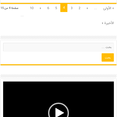
4
« الأولى
...
«
2
3
5
6
»
10
صفحة 4 من 15
...
الأخيرة »