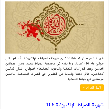
شهریة الصراط الإلكترونية 106 إن شهریة «الصراط» الإلكترونية رأت النور قبل
حوالي عام 1436هـ.ق. وما يقدم في مجموعة الصراط يحدد ضمن العنوانين
العامين وهما الدراسات الثقافية والبحوث العقائدية؛ العنوانان اللذان يُمكّنان
كجناحين، طائر ذهننا ولساننا من الطيران في الصراط لمشاهدة ساحتين
موسعتين في حياتنا الانسانية.
أكمل القراءة »
شهریة الصراط الإلكترونية 105