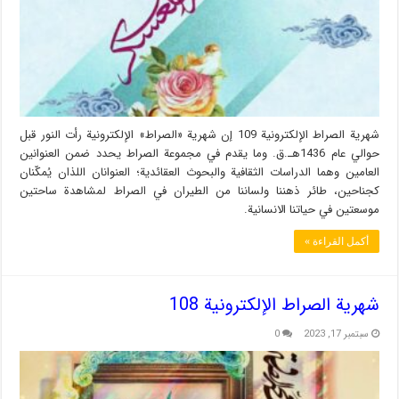
شهریة الصراط الإلكترونية 109 إن شهریة «الصراط» الإلكترونية رأت النور قبل
حوالي عام 1436هـ.ق. وما يقدم في مجموعة الصراط يحدد ضمن العنوانين
العامين وهما الدراسات الثقافية والبحوث العقائدية؛ العنوانان اللذان يُمكّنان
كجناحين، طائر ذهننا ولساننا من الطيران في الصراط لمشاهدة ساحتين
موسعتين في حياتنا الانسانية.
أكمل القراءة »
شهریة الصراط الإلكترونية 108
سبتمبر 17, 2023
0