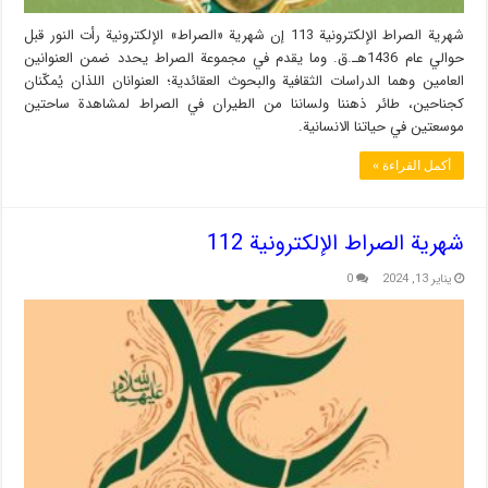
شهریة الصراط الإلكترونية 113 إن شهریة «الصراط» الإلكترونية رأت النور قبل
حوالي عام 1436هـ.ق. وما يقدم في مجموعة الصراط يحدد ضمن العنوانين
العامين وهما الدراسات الثقافية والبحوث العقائدية؛ العنوانان اللذان يُمكّنان
كجناحين، طائر ذهننا ولساننا من الطيران في الصراط لمشاهدة ساحتين
موسعتين في حياتنا الانسانية.
أكمل القراءة »
شهریة الصراط الإلكترونية 112
يناير 13, 2024
0