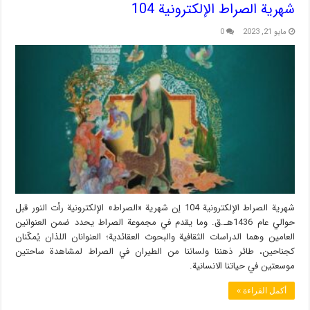
شهریة الصراط الإلكترونية 104
مايو 21, 2023
0
شهریة الصراط الإلكترونية 104 إن شهریة «الصراط» الإلكترونية رأت النور قبل
حوالي عام 1436هـ.ق. وما يقدم في مجموعة الصراط يحدد ضمن العنوانين
العامين وهما الدراسات الثقافية والبحوث العقائدية؛ العنوانان اللذان يُمكّنان
كجناحين، طائر ذهننا ولساننا من الطيران في الصراط لمشاهدة ساحتين
موسعتين في حياتنا الانسانية.
أكمل القراءة »