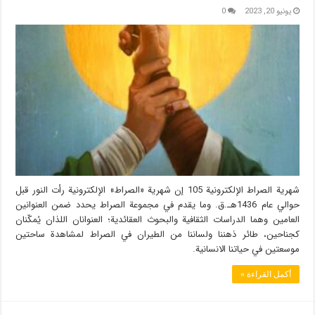
يونيو 20, 2023
0
شهریة الصراط الإلكترونية 105 إن شهریة «الصراط» الإلكترونية رأت النور قبل
حوالي عام 1436هـ.ق. وما يقدم في مجموعة الصراط يحدد ضمن العنوانين
العامين وهما الدراسات الثقافية والبحوث العقائدية؛ العنوانان اللذان يُمكّنان
كجناحين، طائر ذهننا ولساننا من الطيران في الصراط لمشاهدة ساحتين
موسعتين في حياتنا الانسانية.
أكمل القراءة »