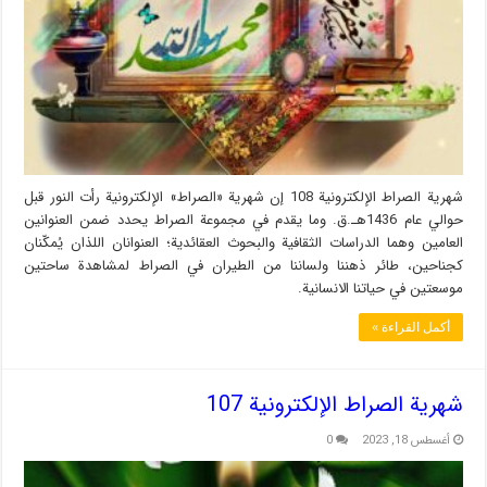
شهریة الصراط الإلكترونية 108 إن شهریة «الصراط» الإلكترونية رأت النور قبل
حوالي عام 1436هـ.ق. وما يقدم في مجموعة الصراط يحدد ضمن العنوانين
العامين وهما الدراسات الثقافية والبحوث العقائدية؛ العنوانان اللذان يُمكّنان
كجناحين، طائر ذهننا ولساننا من الطيران في الصراط لمشاهدة ساحتين
موسعتين في حياتنا الانسانية.
أكمل القراءة »
شهریة الصراط الإلكترونية 107
أغسطس 18, 2023
0