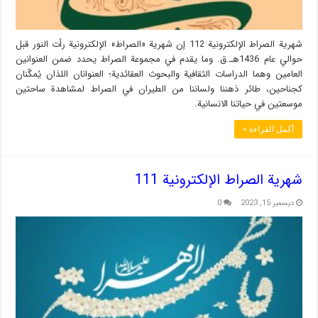
شهریة الصراط الإلكترونية 112 إن شهریة «الصراط» الإلكترونية رأت النور قبل
حوالي عام 1436هـ.ق. وما يقدم في مجموعة الصراط يحدد ضمن العنوانين
العامين وهما الدراسات الثقافية والبحوث العقائدية؛ العنوانان اللذان يُمكّنان
كجناحين، طائر ذهننا ولساننا من الطيران في الصراط لمشاهدة ساحتين
موسعتين في حياتنا الانسانية.
أكمل القراءة »
شهریة الصراط الإلكترونية 111
ديسمبر 15, 2023
0