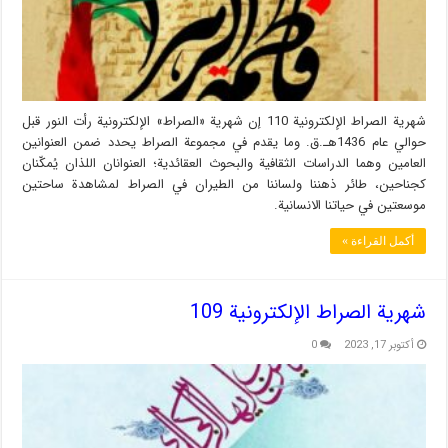
شهریة الصراط الإلكترونية 110 إن شهریة «الصراط» الإلكترونية رأت النور قبل
حوالي عام 1436هـ.ق. وما يقدم في مجموعة الصراط يحدد ضمن العنوانين
العامين وهما الدراسات الثقافية والبحوث العقائدية؛ العنوانان اللذان يُمكّنان
كجناحين، طائر ذهننا ولساننا من الطيران في الصراط لمشاهدة ساحتين
موسعتين في حياتنا الانسانية.
أكمل القراءة »
شهریة الصراط الإلكترونية 109
أكتوبر 17, 2023
0