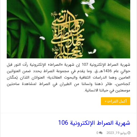
شهریة الصراط الإلكترونية 107 إن شهریة «الصراط» الإلكترونية رأت النور قبل
حوالي عام 1436هـ.ق. وما يقدم في مجموعة الصراط يحدد ضمن العنوانين
العامين وهما الدراسات الثقافية والبحوث العقائدية؛ العنوانان اللذان يُمكّنان
كجناحين، طائر ذهننا ولساننا من الطيران في الصراط لمشاهدة ساحتين
موسعتين في حياتنا الانسانية.
أكمل القراءة »
شهریة الصراط الإلكترونية 106
يوليو 19, 2023
0