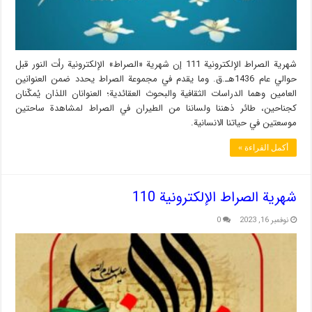
شهریة الصراط الإلكترونية 111 إن شهریة «الصراط» الإلكترونية رأت النور قبل
حوالي عام 1436هـ.ق. وما يقدم في مجموعة الصراط يحدد ضمن العنوانين
العامين وهما الدراسات الثقافية والبحوث العقائدية؛ العنوانان اللذان يُمكّنان
كجناحين، طائر ذهننا ولساننا من الطيران في الصراط لمشاهدة ساحتين
موسعتين في حياتنا الانسانية.
أكمل القراءة »
شهریة الصراط الإلكترونية 110
نوفمبر 16, 2023
0